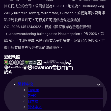
律註冊成立的公司，公司編號為162031，地址為Zuikertuintjeweg
Z/N (Zuikertuin Tower), Willemstad, Curacao，並獲得庫拉索島博
彩控制委員會許可，可根據許可提供機會遊戲編號
OGL2026/145124/0922，根據《國家離岸危險遊戲條例》
（Landsverordening buitengaatse Hazardspelen，PB 2026，第
63 號）。TU娛樂城 已通過所有合規性審查，並獲得合法授權，可
進行所有機會與投注遊戲的遊戲操作。
遊戲執照
語系
繁體中文
English
한국어
日本語
简体中文