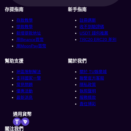
存提指南
新手指南
存款教學
註冊邁斯
提款教學
收不到驗證碼
新增提款地址
USDT 錢包推薦
用Binance買幣
TRC20 ERC20 差別
用MoonPay買幣
幫助支援
關於我們
地區限制解法
關於 TU娛樂城
支持國家一覽
聯繫官方客服
常見問題
隱私政策
優惠活動
執照聲明
最新消息
服務條款
責任博彩
通用貨幣
關注我們