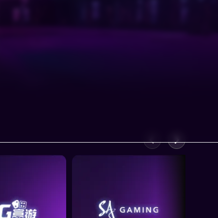
，如同身臨其境。 TU娛樂城 提供 ALLBET、SA Gamin