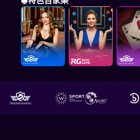
特色百家樂