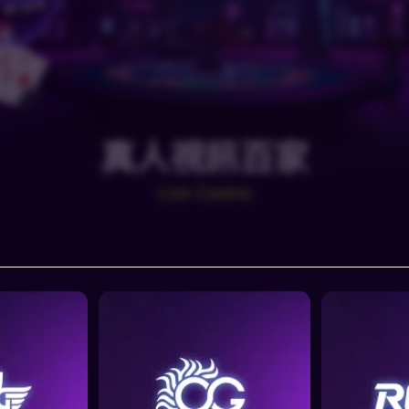
真人視訊百家
Live Casino
體驗百家樂、輪盤和二十一點等桌上遊戲，獲得身臨其境般的沉浸式體驗