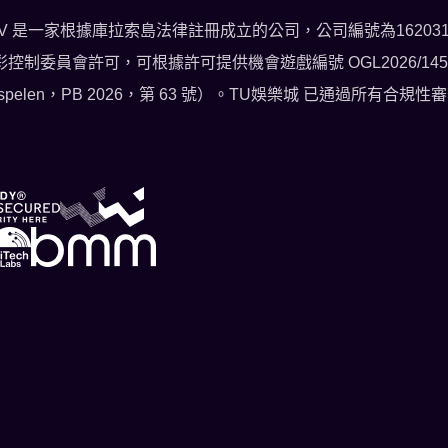
V 是一家根據庫拉索島法律註冊成立的公司，公司編號為162031，地址為Zuiker
拉索島博彩控制委員會許可，可根據許可提供機會遊戲編號 OGL2026/1
atse Hazardspelen，PB 2026，第 63 號）。TU娛樂城