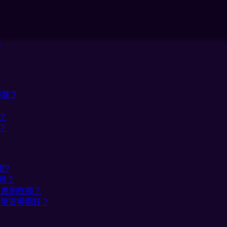
y
城 ?
？
？
麼?
辦？
20 差別在哪？
、幣安哪個好 ?