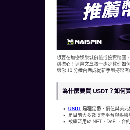
想要在加密娛樂城儲值或投資幣圈，卻
別擔心！這篇文章將一步步教你如
讓你 10 分鐘內完成從新手到持幣
為什麼要買 USDT？如何買 
USDT
是穩定幣
，價值與美元掛勾
是目前大多數博弈平台與娛樂
被廣泛用於 NFT、DeFi、