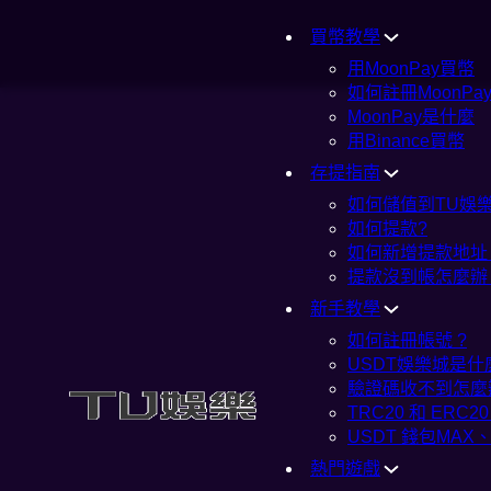
買幣教學
用MoonPay買幣
如何註冊MoonPa
MoonPay是什麼
用Binance買幣
存提指南
如何儲值到TU娛樂
如何提款?
如何新增提款地址
提款沒到帳怎麼辦
新手教學
如何註冊帳號 ?
USDT娛樂城是什
驗證碼收不到怎麼
TRC20 和 ERC
USDT 錢包MAX
熱門遊戲