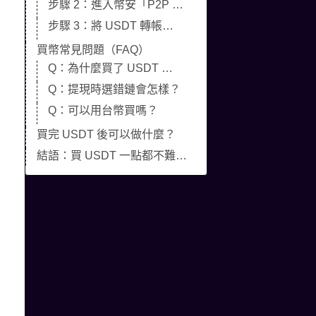
步驟 2：進入幣安「P2P 交易」買入 USDT
步驟 3：將 USDT 轉帳至目標平台（例如 TU娛樂城）
買幣常見問題（FAQ）
Q：為什麼買了 USDT 沒顯示？
Q：提現時選錯鏈會怎樣？
Q：可以用台幣買嗎？
買完 USDT 後可以做什麼？
結語：買 USDT 一點都不難，現在就開始！