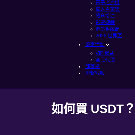
電子老虎機
真人百家樂
體育投注
彩票遊戲
遊戲系統商
2026 世界盃
優惠活動
VIP 權益
全民代理
部落格
聯繫客服
如何買 USDT