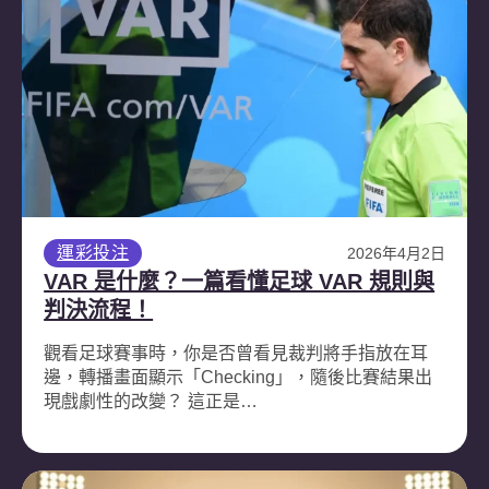
運彩投注
2026年4月2日
VAR 是什麼？一篇看懂足球 VAR 規則與
判決流程！
觀看足球賽事時，你是否曾看見裁判將手指放在耳
邊，轉播畫面顯示「Checking」，隨後比賽結果出
現戲劇性的改變？ 這正是…