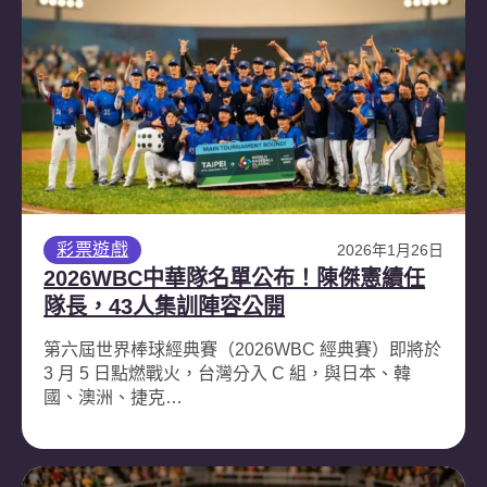
彩票遊戲
2026年1月26日
2026WBC中華隊名單公布！陳傑憲續任
隊長，43人集訓陣容公開
第六屆世界棒球經典賽（2026WBC 經典賽）即將於
3 月 5 日點燃戰火，台灣分入 C 組，與日本、韓
國、澳洲、捷克…