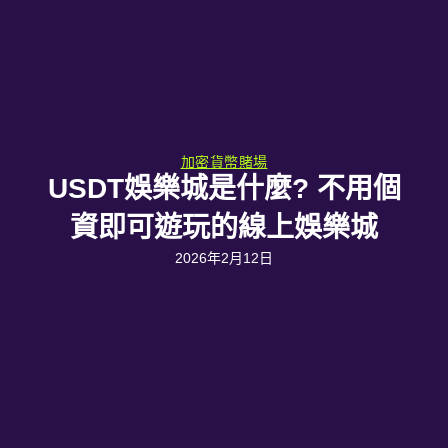
加密貨幣賭場
USDT娛樂城是什麼? 不用個
資即可遊玩的線上娛樂城
2026年2月12日