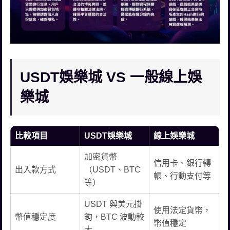
USDT娛樂城 VS 一般線上娛
樂城
比較項目
USDT娛樂城
線上娛樂城
加密貨幣
信用卡、銀行轉
出入款方式
（USDT、BTC
帳、行動支付等
等）
USDT 與美元掛
使用法定貨幣，
幣值穩定度
鉤，BTC 波動較
幣值穩定
大