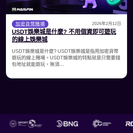
2026年2月12日
加密貨幣賭場
USDT娛樂城是什麼? 不用個資即可遊玩
的線上娛樂城
USDT娛樂城是什麼? USDT娛樂城是指用加密貨幣
遊玩的線上賭場。USDT娛樂城的特點就是只需要錢
包地址就能遊玩，無須…
TU娛樂城 了解更多