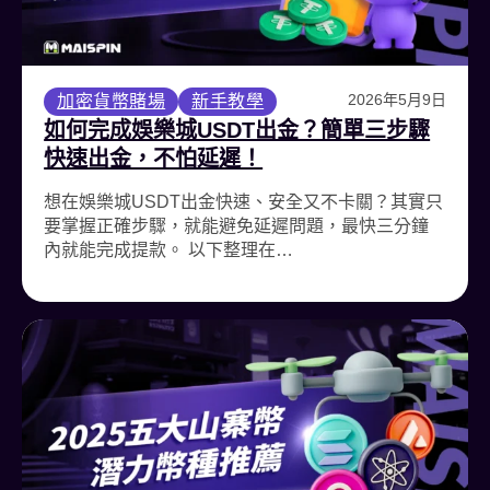
2026年5月9日
加密貨幣賭場
新手教學
如何完成娛樂城USDT出金？簡單三步驟
快速出金，不怕延遲！
想在娛樂城USDT出金快速、安全又不卡關？其實只
要掌握正確步驟，就能避免延遲問題，最快三分鐘
內就能完成提款。 以下整理在…