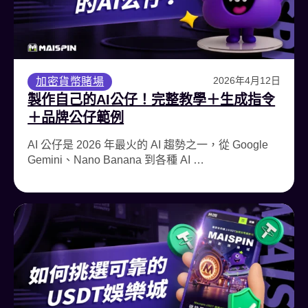
2026年4月12日
加密貨幣賭場
製作自己的AI公仔！完整教學＋生成指令
＋品牌公仔範例
AI 公仔是 2026 年最火的 AI 趨勢之一，從 Google
Gemini、Nano Banana 到各種 AI …