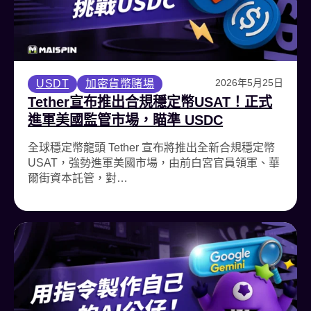
2026年5月25日
USDT
加密貨幣賭場
Tether宣布推出合規穩定幣USAT！正式
進軍美國監管市場，瞄準 USDC
全球穩定幣龍頭 Tether 宣布將推出全新合規穩定幣
USAT，強勢進軍美國市場，由前白宮官員領軍、華
爾街資本託管，對…