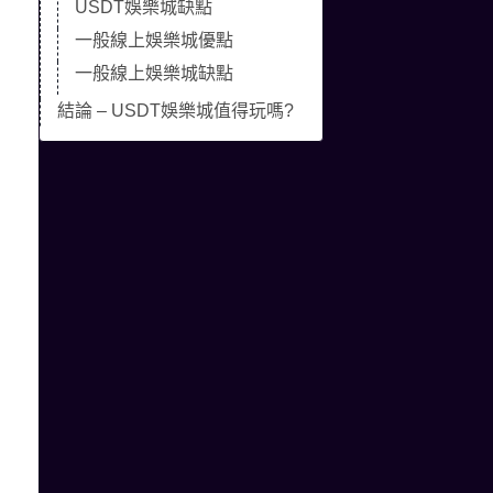
USDT娛樂城缺點
一般線上娛樂城優點
一般線上娛樂城缺點
結論 – USDT娛樂城值得玩嗎?