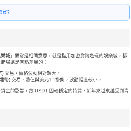
麼買?
娛樂城
」通常是相同意思，就是指用加密貨幣遊玩的娛樂城，都
上賭場還是有點差異的：
特幣) 交易，價格波動相對較大。
(泰達幣) 交易，幣值與美元1:1掛鉤，波動幅度較小。
資金的影響，故 USDT 因較穩定的特質，近年來越來越受到青