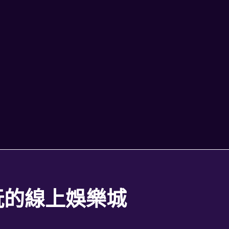
玩的線上娛樂城