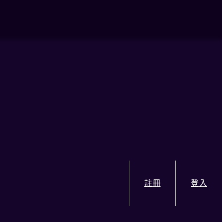
註冊
登入