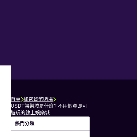
首頁
加密貨幣賭場
USDT娛樂城是什麼? 不用個資即可
遊玩的線上娛樂城
熱門分類