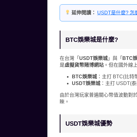
延伸閱讀：
USDT是什麼? 怎
BTC娛樂城是什麼?
在台灣「
USDT娛樂城
」與「
BTC
是
虛擬貨幣賭博網站
。但在國外線
BTC娛樂城
：主打 BTC(比
USDT娛樂城
：主打 USDT
由於台灣玩家普遍關心幣值波動對於
睞。
USDT娛樂城優勢