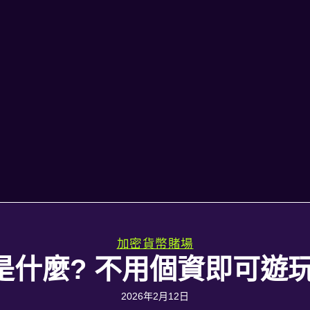
加密貨幣賭場
城是什麼? 不用個資即可遊
2026年2月12日