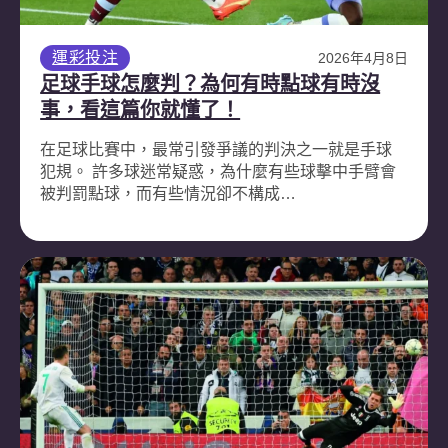
運彩投注
2026年4月8日
足球手球怎麼判？為何有時點球有時沒
事，看這篇你就懂了！
在足球比賽中，最常引發爭議的判決之一就是手球
犯規。 許多球迷常疑惑，為什麼有些球擊中手臂會
被判罰點球，而有些情況卻不構成…