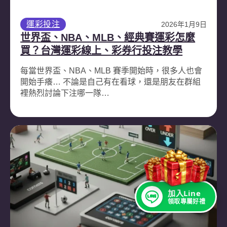
運彩投注
2026年1月9日
世界盃、NBA、MLB、經典賽運彩怎麼
買？台灣運彩線上、彩券行投注教學
每當世界盃、NBA、MLB 賽季開始時，很多人也會
開始手癢… 不論是自己有在看球，還是朋友在群組
裡熱烈討論下注哪一隊…
加入Line
領取專屬好禮