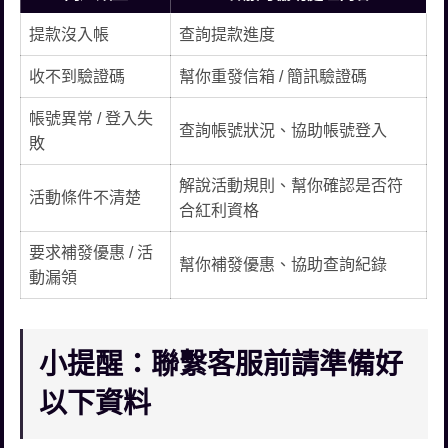
提款沒入帳
查詢提款進度
收不到驗證碼
幫你重發信箱 / 簡訊驗證碼
帳號異常 / 登入失
查詢帳號狀況、協助帳號登入
敗
解說活動規則、幫你確認是否符
活動條件不清楚
合紅利資格
要求補發優惠 / 活
幫你補發優惠、協助查詢紀錄
動漏領
小提醒：聯繫客服前請準備好
以下資料