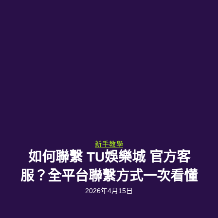
新手教學
如何聯繫 TU娛樂城 官方客
服？全平台聯繫方式一次看懂
2026年4月15日