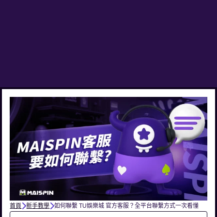
首頁
新手教學
如何聯繫 TU娛樂城 官方客服？全平台聯繫方式一次看懂