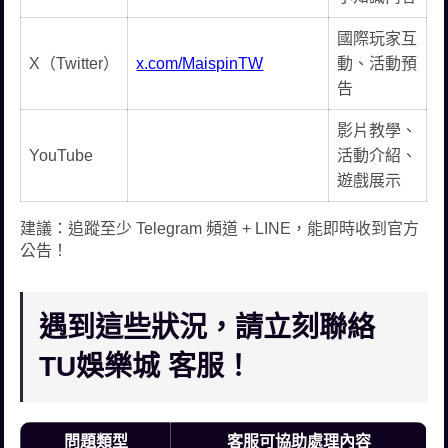
國際玩家互
X（Twitter）
x.com/MaispinTW
動、活動預
告
影片教學、
YouTube
活動介紹、
遊戲展示
建議：追蹤至少 Telegram 頻道 + LINE，能即時收到官方
公告！
遇到這些狀況，請立刻聯絡
TU娛樂城 客服！
問題類型
客服可協助處理內容