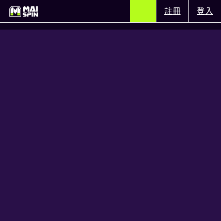
註冊
登入