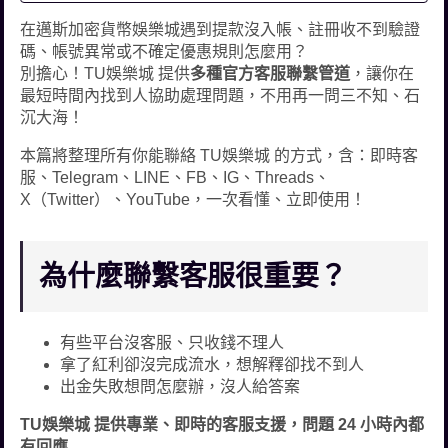
在邁斯加密貨幣娛樂城遇到提款沒入帳、註冊收不到驗證
碼、帳號異常或不確定優惠規則怎麼用？
別擔心！TU娛樂城 提供
多種官方客服聯繫管道
，讓你在
最短時間內找到人協助處理問題，不用再一問三不知、石
沉大海！
本篇將整理所有你能聯絡 TU娛樂城 的方式，含：即時客
服、Telegram、LINE、FB、IG、Threads、
X（Twitter）、YouTube，一次看懂、立即使用！
為什麼聯繫客服很重要？
有些平台沒客服、只收錢不理人
拿了紅利卻沒完成流水，想解釋卻找不到人
出金失敗想問怎麼辦，沒人給答案
TU娛樂城 提供專業、即時的客服支援，問題 24 小時內都
有回應