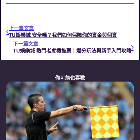
上一篇文章
TU娛樂城 安全嗎？我們如何保障你的資金與個資
下一篇文章
TU娛樂城 熱門老虎機推薦｜爆分玩法與新手入門攻略
你可能也喜歡