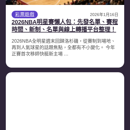
彩票遊戲
2026年1月16日
2026NBA明星賽懶人包：先發名單、賽程
時間、新制、名單與線上轉播平台整理！
2026NBA全明星週末回歸洛杉磯，從賽制到場地、
再到人氣球星的話題焦點，全都有不小變化。 今年
正賽首次移師快艇新主場 …