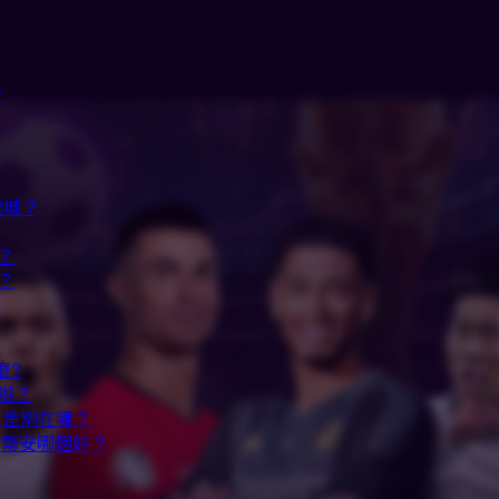
y
城 ?
？
？
麼?
辦？
20 差別在哪？
、幣安哪個好 ?