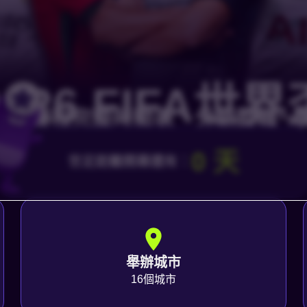
2026 FIFA世界
世足賽程完整時間表、分組對戰一
0 天
世足距離開幕還有：
舉辦城市
16個城市