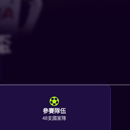
盃
覽
參賽隊伍
48支國家隊