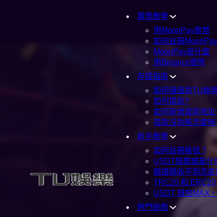
買幣教學
用MoonPay買幣
如何註冊MoonPa
MoonPay是什麼
用Binance買幣
存提指南
如何儲值到TU娛樂
如何提款?
如何新增提款地址
提款沒到帳怎麼辦
新手教學
如何註冊帳號 ?
USDT娛樂城是什
驗證碼收不到怎麼
TRC20 和 ERC
USDT 錢包MAX
熱門遊戲