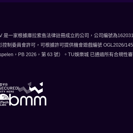
V 是一家根據庫拉索島法律註冊成立的公司，公司編號為162031，地址為Zuiker
拉索島博彩控制委員會許可，可根據許可提供機會遊戲編號 OGL2026/1
atse Hazardspelen，PB 2026，第 63 號）。TU娛樂城