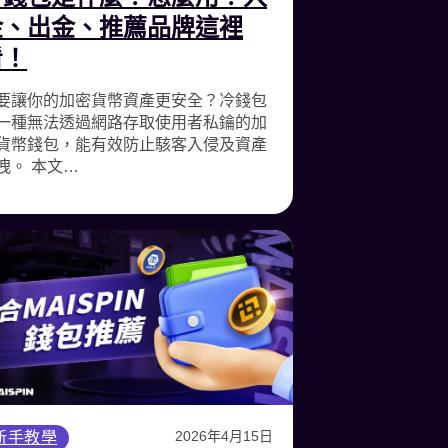
金、出金、推薦品牌這裡
看！
要讓你的加密貨幣資產更安全？冷錢包
一種無法透過網路存取使用者私鑰的加
貨幣錢包，能有效防止駭客入侵及資產
洩。 本文…
2026年4月15日
新手教學