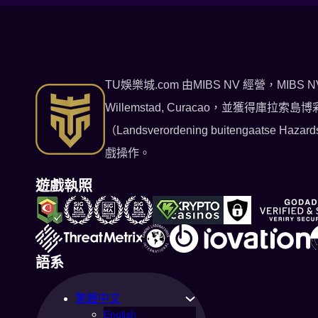
TU娛樂城.com 由MIBS NV 經營，MIBS N
Willemstad, Curacao，並獲得庫
（Landsverordening buitenga
戲操作。
遊戲執照
語系
繁體中文
English