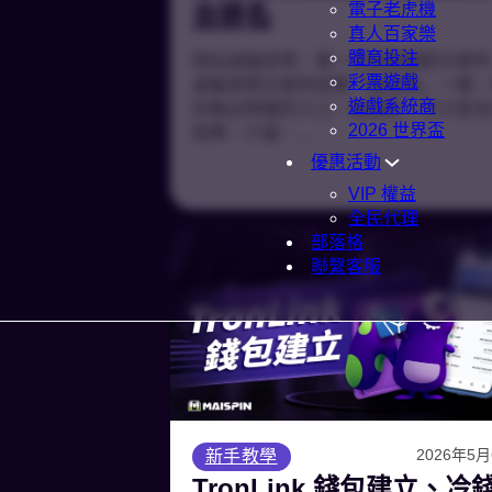
電子老虎機
台排名
真人百家樂
體育投注
想玩虛擬貨幣，第一步就是選對交易所
彩票遊戲
虛擬貨幣交易所就像「證券商」一樣，
遊戲系統商
你進出幣圈的入口，挑得好，不只安全
2026 世界盃
保障，介面、…
優惠活動
VIP 權益
全民代理
部落格
聯繫客服
2026年5
新手教學
TronLink 錢包建立、冷