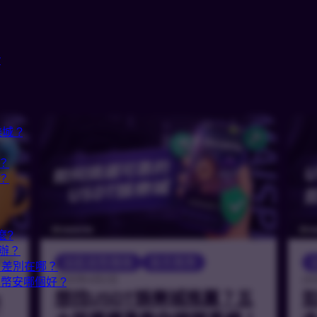
y
城 ?
？
？
麼?
辦？
月6日
加密貨幣賭場
新手教學
20 差別在哪？
2026年4月2日
20
、幣安哪個好 ?
想找USDT娛樂城推薦？五
平