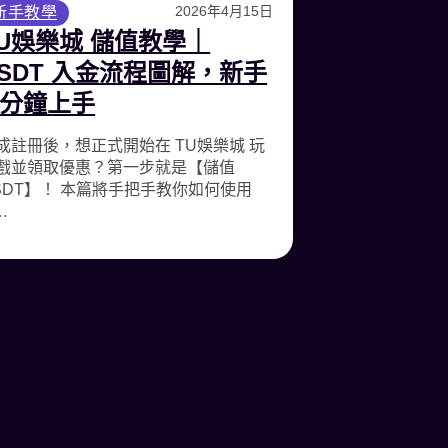
2026年4月15日
新手教學
TU娛樂城 儲值教學｜
SDT 入金流程圖解，新手
 分鐘上手
成註冊後，想正式開始在 TU娛樂城 玩
戲並領取優惠？第一步就是【儲值
SDT】！ 本篇將手把手教你如何使用
…