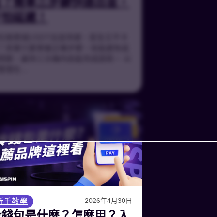
金？簡單三步驟快速出金，
不怕延遲！
在娛樂城USDT出金快速、安全又不卡
？其實只要掌握正確步驟，就能避免延
問題，最快三分鐘內就能完成提款。 以
整理在…
2026年4月30日
新手教學
冷錢包是什麼？怎麼用？入