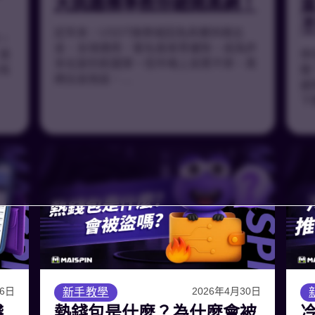
大挑選標準教你避開黑網！
近年來，USDT娛樂城因為具備快速出
。
金、全球通用、匿名度高等優勢，成為許
是
想
多玩家的新選擇。但市場上良莠不齊，黑
有
關
網出金拖延、…
遲
下
月6日
2026年4月30日
新手教學
錢
熱錢包是什麼？為什麼會被