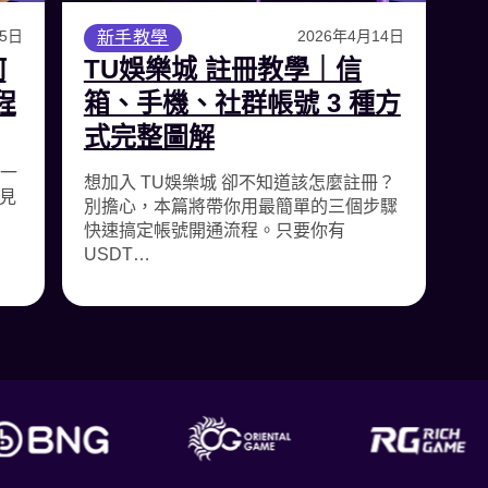
15日
2026年4月14日
新手教學
何
TU娛樂城 註冊教學｜信
程
箱、手機、社群帳號 3 種方
式完整圖解
你一
想加入 TU娛樂城 卻不知道該怎麼註冊？
見
別擔心，本篇將帶你用最簡單的三個步驟
快速搞定帳號開通流程。只要你有
USDT…
TU娛樂城 了解更多