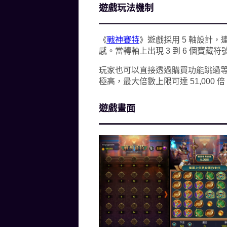
遊戲玩法機制
《
戰神賽特
》遊戲採用 5 軸設計
感。當轉軸上出現 3 到 6 個寶
玩家也可以直接透過購買功能跳過
極高，最大倍數上限可達 51,000
遊戲畫面