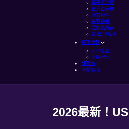
電子老虎機
真人百家樂
體育投注
彩票遊戲
遊戲系統商
2026 世界盃
優惠活動
VIP 權益
全民代理
部落格
聯繫客服
2026最新！U