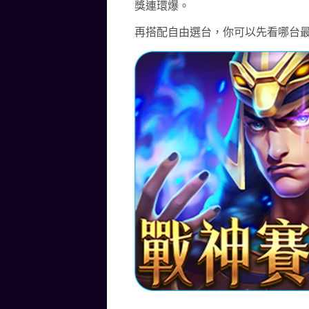
獎連環爆。
再搭配自由選台，你可以先看哪台