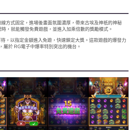
，連線方式固定，進場後畫面氛圍濃厚，帶來古埃及神祇的神秘
藏符號時，就能觸發免費遊戲，並進入加乘倍數的獎勵模式。
等待，以指定金額進入免遊，快速鎖定大獎。這款遊戲的爆發力
 倍，屬於 RG電子中爆率特別突出的機台。