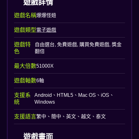
遊戲詳情
遊戲名稱
爆爆怪妞
遊戲類型
電子遊戲
遊戲特
自由選台, 免費遊戲, 購買免費遊戲, 獎金
色
翻倍
最大倍數
51000X
遊戲軸數
6軸
支援系
Android、HTML5、Mac OS、iOS、
統
Windows
支援語言
繁中、簡中、英文、越文、泰文
遊戲畫面