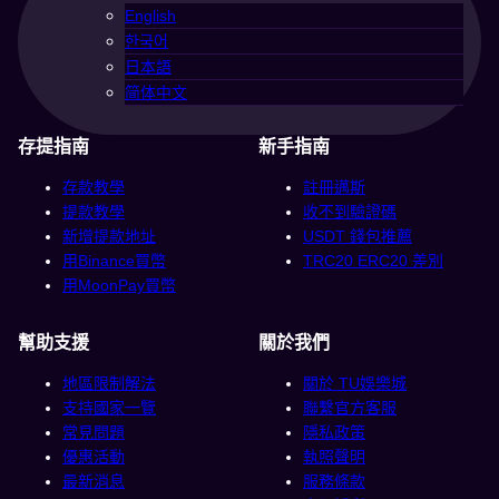
English
한국어
日本語
简体中文
存提指南
新手指南
存款教學
註冊邁斯
提款教學
收不到驗證碼
新增提款地址
USDT 錢包推薦
用Binance買幣
TRC20 ERC20 差別
用MoonPay買幣
幫助支援
關於我們
地區限制解法
關於 TU娛樂城
支持國家一覽
聯繫官方客服
常見問題
隱私政策
優惠活動
執照聲明
最新消息
服務條款