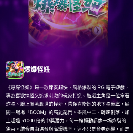
爆爆怪妞
《爆爆怪妞》是一款節奏超快、風格爆裂的 RG 電子遊戲，
專為喜歡搞怪又追求刺激的玩家打造。遊戲主角是一位拿著
炸彈、臉上寫著厭世的怪妞，帶你直衝她的地下彈藥庫，展
開一場場「BOOM」的高能亂鬥。畫風中二、轉速俐落，加
上超過 51000 倍的中獎潛力，每一輪轉動都像一場炸裂的
驚喜。結合自由選台與高爆機率，這不只是台老虎機，而是