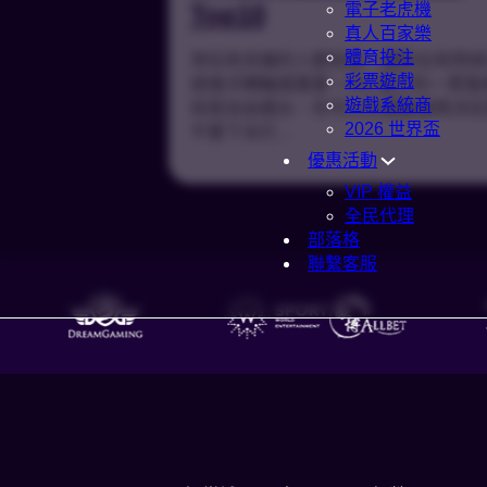
電子老虎機
Top10
真人百家樂
體育投注
常玩老虎機的人都知道，選對台有時候
彩票遊戲
按幾次轉輪還重要。RG 電子的一貫風
遊戲系統商
就是自由選台，你可以先看數據再決定
2026 世界盃
不要下去打…
優惠活動
VIP 權益
全民代理
部落格
聯繫客服