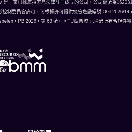
V 是一家根據庫拉索島法律註冊成立的公司，公司編號為162031，地址為Zuiker
拉索島博彩控制委員會許可，可根據許可提供機會遊戲編號 OGL2026/1
atse Hazardspelen，PB 2026，第 63 號）。TU娛樂城