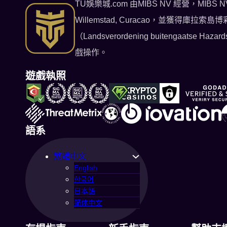
TU娛樂城.com 由MIBS NV 經營，MIBS N
Willemstad, Curacao，並獲得庫
（Landsverordening buitenga
戲操作。
遊戲執照
語系
繁體中文
English
한국어
日本語
简体中文