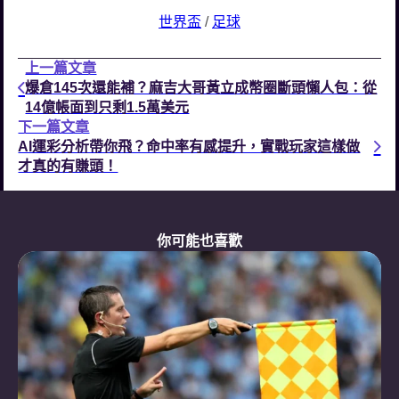
世界盃
 / 
足球
上一篇文章
爆倉145次還能補？麻吉大哥黃立成幣圈斷頭懶人包：從
14億帳面到只剩1.5萬美元
下一篇文章
AI運彩分析帶你飛？命中率有感提升，實戰玩家這樣做
才真的有賺頭！
你可能也喜歡