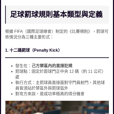
足球罰球規則基本類型與定義
根據 FIFA（國際足球總會）制定的《比賽規則》，罰球可
依情況分為三種主要形式：
1. 十二碼罰球（Penalty Kick）
發生在：
己方禁區內的直接犯規
罰球點：固定於距球門正中央 12 碼（約 11 公尺）
處
執行方式：主罰球員直接面對守門員射門，其他球
員皆須站於禁區外與罰球弧外
對攻方來說，是成功率極高的得分機會