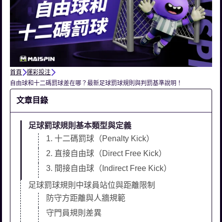
首頁
運彩投注
自由球和十二碼罰球差在哪？最新足球罰球規則與判罰基準說明！
文章目錄
足球罰球規則基本類型與定義
1. 十二碼罰球（Penalty Kick）
2. 直接自由球（Direct Free Kick）
3. 間接自由球（Indirect Free Kick）
足球罰球規則中球員站位與距離限制
防守方距離與人牆規範
守門員規則差異