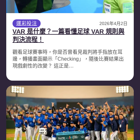
運彩投注
2026年4月2日
VAR 是什麼？一篇看懂足球 VAR 規則與
判決流程！
觀看足球賽事時，你是否曾看見裁判將手指放在耳
邊，轉播畫面顯示「Checking」，隨後比賽結果出
現戲劇性的改變？ 這正是…