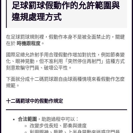
足球罰球假動作的允許範圍與
違規處理方式
在足球罰球規則裡，假動作本身不是被全面禁止的，關鍵
在於
時機跟程度
。
國際足總允許射手用合理假動作增加對抗性，例如節奏變
化、眼神晃動，但不准利用「突然停住再射門」這種方式
刻意欺騙守門員、破壞公平性。
下面就分成十二碼罰球跟自由球兩種情境來看假動作怎麼
規範。
十二碼罰球中的假動作規定
合法範圍
，助跑過程中可以：
改變步伐長短、節奏與速度
利用眼神、肩膀、上半身晃動來迷惑守門員