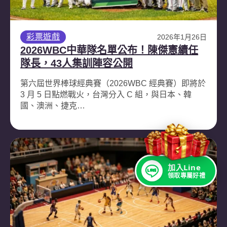
彩票遊戲
2026年1月26日
2026WBC中華隊名單公布！陳傑憲續任
隊長，43人集訓陣容公開
第六屆世界棒球經典賽（2026WBC 經典賽）即將於
3 月 5 日點燃戰火，台灣分入 C 組，與日本、韓
國、澳洲、捷克…
加入Line
領取專屬好禮