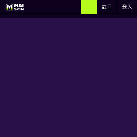
註冊
登入