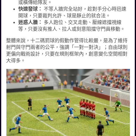
或橫傳給隊友。
快速發球：
不等人牆完全站好，趁對手分心時迅速
開球，只要裁判允許、球是靜止的就合法。
迷惑人牆：
多人跑位、交叉走動、壓線遮擋視線
等，只要沒有推人、拉人或刻意阻擋守門員移動。
整體來說，十二碼罰球的假動作管得比較嚴，是為了維持
射門與守門兩者的公平，強調「一對一對決」；自由球則
更偏向戰術設計，只要在規則框架內，創意變化空間相對
大得多。