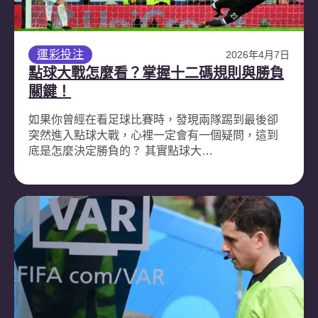
運彩投注
2026年4月7日
點球大戰怎麼看？掌握十二碼規則與勝負
關鍵！
如果你曾經在看足球比賽時，發現兩隊踢到最後卻
突然進入點球大戰，心裡一定會有一個疑問，這到
底是怎麼決定勝負的？ 其實點球大…