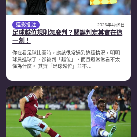
運彩投注
2026年4月9日
足球越位規則怎麼判？關鍵判定其實在這
一刻！
你在看足球比賽時，應該很常遇到這種情況，明明
球員進球了，卻被判「越位」，而且還常常看不太
懂為什麼。 其實「足球越位」並不…