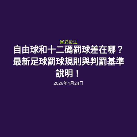
運彩投注
自由球和十二碼罰球差在哪？
最新足球罰球規則與判罰基準
說明！
2026年4月24日