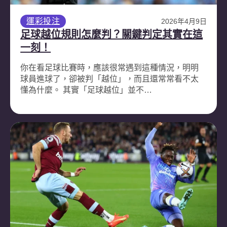
運彩投注
2026年4月9日
足球越位規則怎麼判？關鍵判定其實在這
一刻！
你在看足球比賽時，應該很常遇到這種情況，明明
球員進球了，卻被判「越位」，而且還常常看不太
懂為什麼。 其實「足球越位」並不…