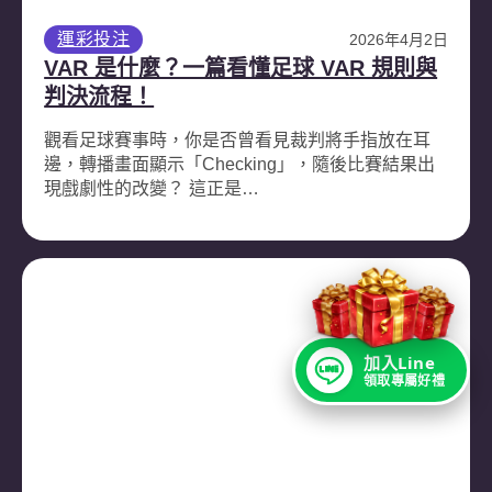
運彩投注
2026年4月2日
VAR 是什麼？一篇看懂足球 VAR 規則與
判決流程！
觀看足球賽事時，你是否曾看見裁判將手指放在耳
邊，轉播畫面顯示「Checking」，隨後比賽結果出
現戲劇性的改變？ 這正是…
加入Line
領取專屬好禮