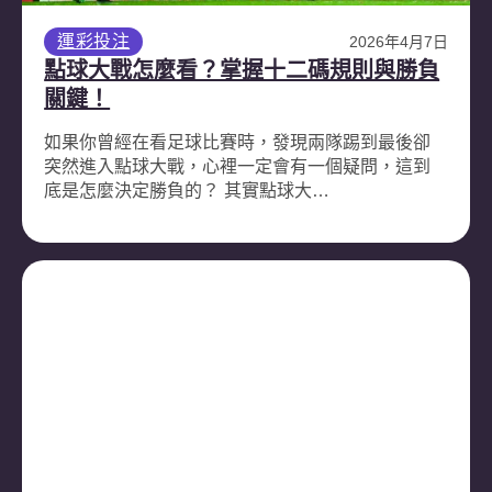
運彩投注
2026年4月7日
點球大戰怎麼看？掌握十二碼規則與勝負
關鍵！
如果你曾經在看足球比賽時，發現兩隊踢到最後卻
突然進入點球大戰，心裡一定會有一個疑問，這到
底是怎麼決定勝負的？ 其實點球大…