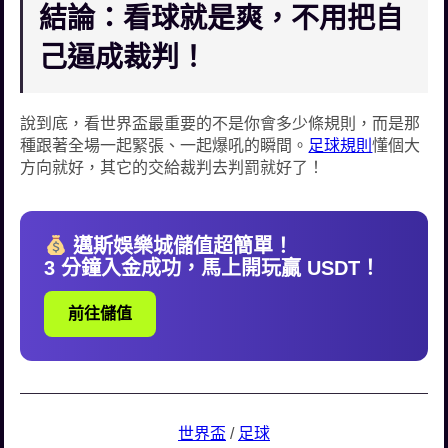
結論：看球就是爽，不用把自
己逼成裁判！
說到底，看世界盃最重要的不是你會多少條規則，而是那
種跟著全場一起緊張、一起爆吼的瞬間。
足球規則
懂個大
方向就好，其它的交給裁判去判罰就好了！
邁斯娛樂城儲值超簡單！
3 分鐘入金成功，馬上開玩贏 USDT！
前往儲值
世界盃
 / 
足球