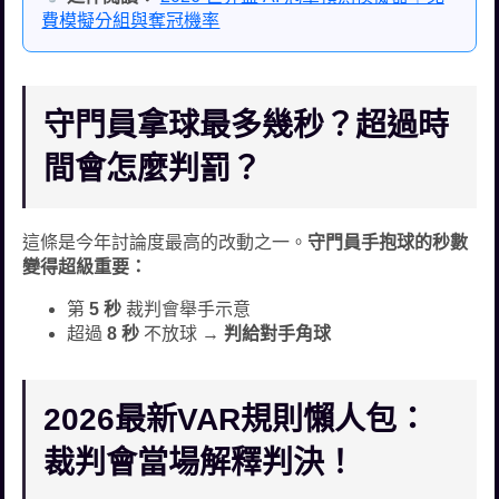
費模擬分組與奪冠機率
守門員拿球最多幾秒？超過時
間會怎麼判罰？
這條是今年討論度最高的改動之一。
守門員手抱球的秒數
變得超級重要：
第
5 秒
裁判會舉手示意
超過
8 秒
不放球 →
判給對手角球
2026最新VAR規則懶人包：
裁判會當場解釋判決！