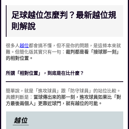
足球越位怎麼判？最新越位規
則解說
很多人
越位
都會搞不懂，但不是你的問題，是這條本來就
難。但簡化版其實只有一句：
裁判都是看「接球那一刻」
的相對位置。
所謂「相對位置」，到底是在比什麼？
簡單說，就是「進攻球員」跟「防守球員」的站位比較。
具體判斷是：
當球傳出來的那一刻，進攻球員如果比「對
方最後兩個人」更靠近球門，就有越位的可能。