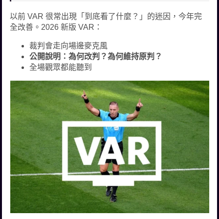
以前 VAR 很常出現「到底看了什麼？」的迷因，今年完
全改善。2026 新版 VAR：
裁判會走向場邊麥克風
公開說明：為何改判？為何維持原判？
全場觀眾都能聽到