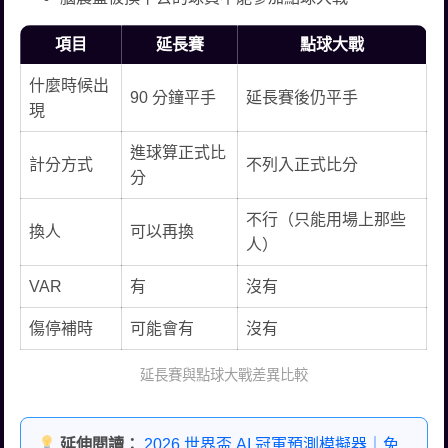
項目
延長賽
點球大戰
什麼時候出
90 分鐘平手
延長賽後仍平手
現
進球算正式比
計分方式
不列入正式比分
分
不行（只能用場上那些
換人
可以再換
人）
VAR
有
沒有
傷停補時
可能會有
沒有
延長賽與點球大戰差異比較
延伸閱讀：
2026 世界盃 AI 冠軍預測模擬器｜免