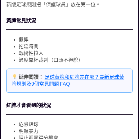
新版足球規則把「保護球員」放在第一位。
黃牌常見狀況
假摔
拖延時間
戰術性拉人
過度靠杯裁判（口頭不禮貌）
延伸閱讀：
足球黃牌和紅牌差在哪？最新足球黃
牌規則及9個常見問題 FAQ
紅牌才會看到的狀況
危險鏟球
明顯暴力
阻止明顯得分機會