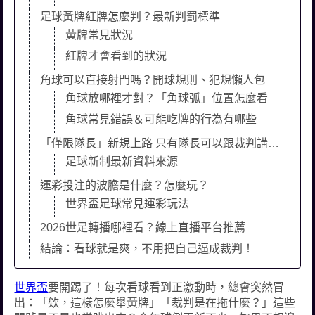
足球黃牌紅牌怎麼判？最新判罰標準
黃牌常見狀況
紅牌才會看到的狀況
角球可以直接射門嗎？開球規則、犯規懶人包
角球放哪裡才對？「角球弧」位置怎麼看
角球常見錯誤＆可能吃牌的行為有哪些
「僅限隊長」新規上路 只有隊長可以跟裁判講話是什麼意思？
足球新制最新資料來源
運彩投注的波膽是什麼？怎麼玩？
世界盃足球常見運彩玩法
2026世足轉播哪裡看？線上直播平台推薦
結論：看球就是爽，不用把自己逼成裁判！
世界盃
要開踢了！每次看球看到正激動時，總會突然冒
出：「欸，這樣怎麼舉黃牌」「裁判是在拖什麼？」這些