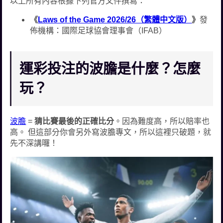
以上所有內容根據下列官方文件撰寫：
《
Laws of the Game 2026/26（繁體中文版）
》
發
佈機構：國際足球協會理事會（IFAB）
運彩投注的波膽是什麼？怎麼
玩？
波膽
=
猜比賽最後的正確比分
。因為難度高，所以賠率也
高。 但這部分你會另外寫波膽專文，所以這裡只破題，就
先不深講囉！