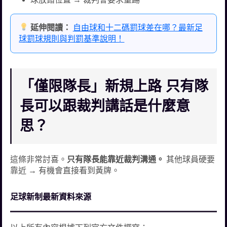
延伸閱讀：
自由球和十二碼罰球差在哪？最新足
球罰球規則與判罰基準說明！
「僅限隊長」新規上路 只有隊
長可以跟裁判講話是什麼意
思？
這條非常討喜。
只有隊長能靠近裁判溝通。
其他球員硬要
靠近 → 有機會直接看到黃牌。
足球新制最新資料來源