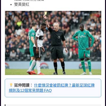
雙黃變紅
延伸閱讀：
什麼情況會被罰紅牌？最新足球紅牌
規則及12個常見問題 FAQ