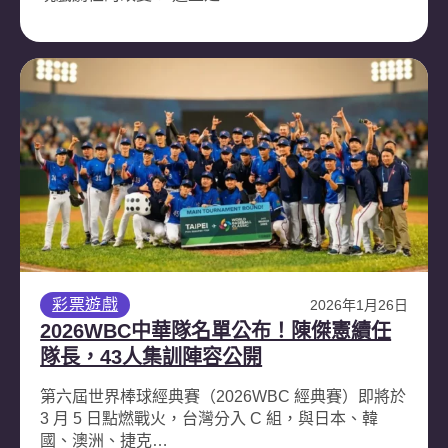
彩票遊戲
2026年1月26日
2026WBC中華隊名單公布！陳傑憲續任
隊長，43人集訓陣容公開
第六屆世界棒球經典賽（2026WBC 經典賽）即將於
3 月 5 日點燃戰火，台灣分入 C 組，與日本、韓
國、澳洲、捷克…