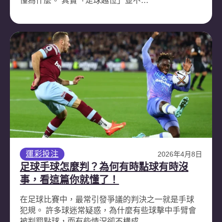
懂為什麼。 其實「足球越位」並不…
運彩投注
2026年4月8日
足球手球怎麼判？為何有時點球有時沒
事，看這篇你就懂了！
在足球比賽中，最常引發爭議的判決之一就是手球
犯規。 許多球迷常疑惑，為什麼有些球擊中手臂會
被判罰點球，而有些情況卻不構成…