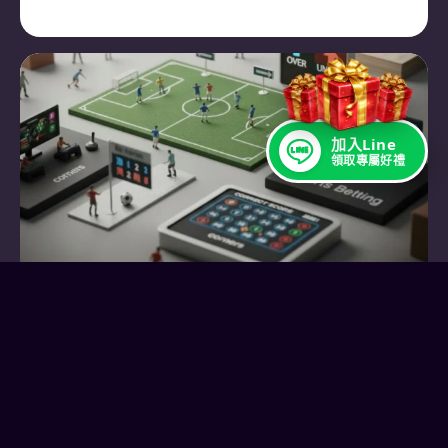
加入Line
領取專屬好禮
運彩投注
2026年4月10日
線上運彩怎麼玩？55種運彩玩法介紹：從
讓分、大小、波膽到特殊玩法說明！
運彩玩法五花八門，有時候光是讓分不讓分、大分
小分就讓人霧煞煞，更別說那些看不懂規則的「特
殊玩法」。 這篇文章一次整理台灣…