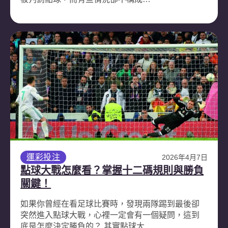
運彩投注
2026年4月7日
點球大戰怎麼看？掌握十二碼規則與勝負
關鍵！
如果你曾經在看足球比賽時，發現兩隊踢到最後卻
突然進入點球大戰，心裡一定會有一個疑問，這到
底是怎麼決定勝負的？ 其實點球大…