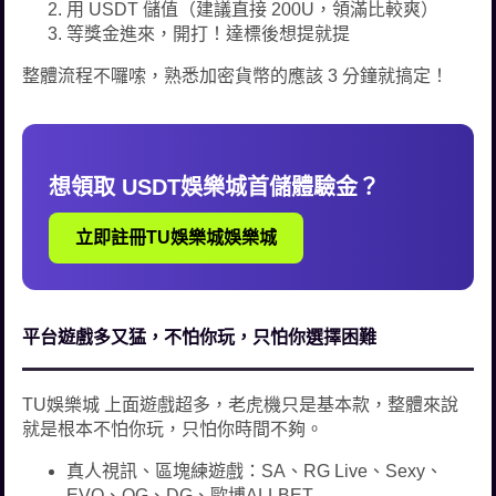
用 USDT 儲值（建議直接 200U，領滿比較爽）
等獎金進來，開打！達標後想提就提
整體流程不囉嗦，熟悉加密貨幣的應該 3 分鐘就搞定！
想領取 USDT娛樂城首儲體驗金？
立即註冊TU娛樂城娛樂城
平台遊戲多又猛，不怕你玩，只怕你選擇困難
TU娛樂城 上面遊戲超多，老虎機只是基本款，整體來說
就是根本不怕你玩，只怕你時間不夠。
真人視訊、區塊練遊戲：SA、RG Live、Sexy、
EVO、OG、DG、歐博ALLBET