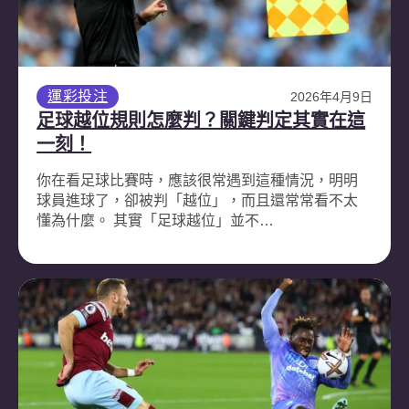
運彩投注
2026年4月9日
足球越位規則怎麼判？關鍵判定其實在這
一刻！
你在看足球比賽時，應該很常遇到這種情況，明明
球員進球了，卻被判「越位」，而且還常常看不太
懂為什麼。 其實「足球越位」並不…