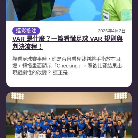
運彩投注
2026年4月2日
VAR 是什麼？一篇看懂足球 VAR 規則與
判決流程！
觀看足球賽事時，你是否曾看見裁判將手指放在耳
邊，轉播畫面顯示「Checking」，隨後比賽結果出
現戲劇性的改變？ 這正是…