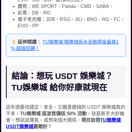
體育：WE SPORT、Panda、CMD、SABA、
彩票：DB、RG
電子老虎機：JDB、RSG、JILI、BNG、RG、FC、
EVO、PP
延伸閱讀：
TU娛樂城 娛樂城返水全館現金最高1
% 超值回饋！
結論：想玩 USDT 娛樂城？
TU娛樂城 給你好康就現在
這年頭要找穩定、安全、又願意撒錢的 USDT 娛樂城真的
不多，
TU娛樂城 這波首儲送 50% 活動
，就是新手大好機
會。想試試運氣、或想來個大開局，
現在註冊
TU娛樂城
USDT娛樂城
最剛好！