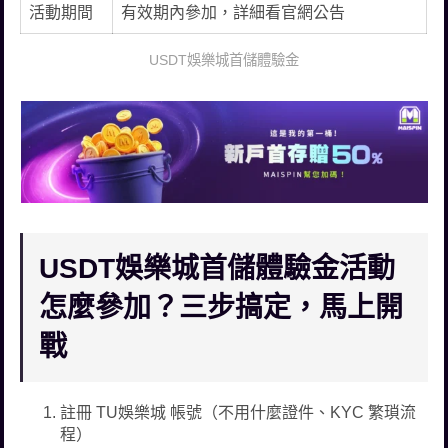
活動期間
有效期內參加，詳細看官網公告
USDT娛樂城首儲體驗金
USDT娛樂城首儲體驗金活動
怎麼參加？三步搞定，馬上開
戰
註冊 TU娛樂城 帳號（不用什麼證件、KYC 繁瑣流
程）