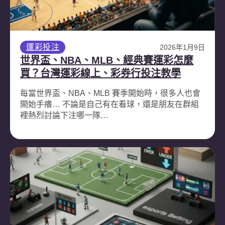
運彩投注
2026年1月9日
世界盃、NBA、MLB、經典賽運彩怎麼
買？台灣運彩線上、彩券行投注教學
每當世界盃、NBA、MLB 賽季開始時，很多人也會
開始手癢… 不論是自己有在看球，還是朋友在群組
裡熱烈討論下注哪一隊…