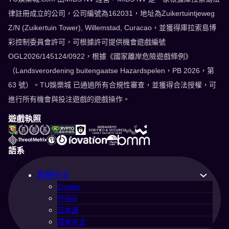
律註冊成立的公司，公司編號為162031，地址為Zuikertuintjeweg
Z/N (Zuikertuin Tower), Willemstad, Curacao，並獲得庫拉索島博
彩控制委員會許可，可根據許可提供機會遊戲編號
OGL2026/145124/0922，根據《國家離岸危險遊戲條例》
（Landsverordening buitengaatse Hazardspelen，PB 2026，第
63 號）。TU娛樂城 已通過所有合規性審查，並獲得合法授權，可
進行所有機會與投注遊戲的遊戲操作。
遊戲執照
語系
繁體中文
English
한국어
日本語
简体中文