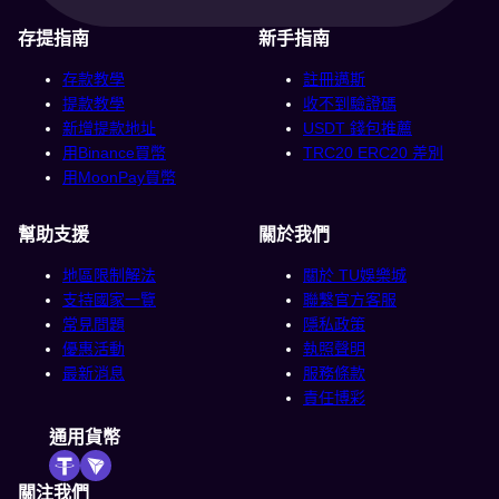
存提指南
新手指南
存款教學
註冊邁斯
提款教學
收不到驗證碼
新增提款地址
USDT 錢包推薦
用Binance買幣
TRC20 ERC20 差別
用MoonPay買幣
幫助支援
關於我們
地區限制解法
關於 TU娛樂城
支持國家一覽
聯繫官方客服
常見問題
隱私政策
優惠活動
執照聲明
最新消息
服務條款
責任博彩
通用貨幣
關注我們