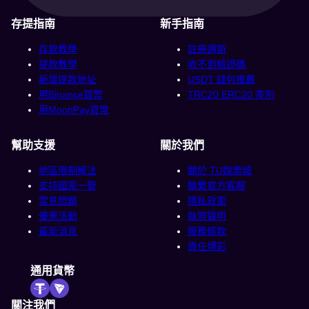
存提指南
新手指南
存款教學
註冊邁斯
提款教學
收不到驗證碼
新增提款地址
USDT 錢包推薦
用Binance買幣
TRC20 ERC20 差別
用MoonPay買幣
幫助支援
關於我們
地區限制解法
關於 TU娛樂城
支持國家一覽
聯繫官方客服
常見問題
隱私政策
優惠活動
執照聲明
最新消息
服務條款
責任博彩
通用貨幣
關注我們