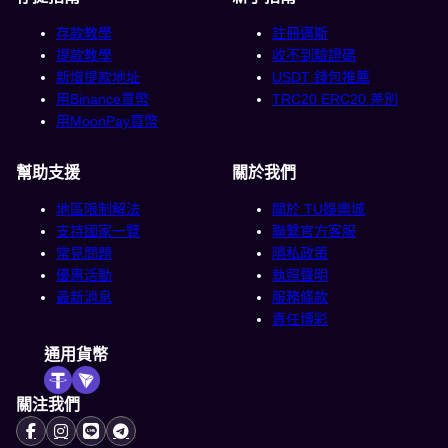
存款教學
註冊邁斯
提款教學
收不到驗證碼
新增提款地址
USDT 錢包推薦
用Binance買幣
TRC20 ERC20 差別
用MoonPay買幣
幫助支援
關於我們
地區限制解法
關於 TU娛樂城
支持國家一覽
聯繫官方客服
常見問題
隱私政策
優惠活動
執照聲明
最新消息
服務條款
責任博彩
通用貨幣
關注我們