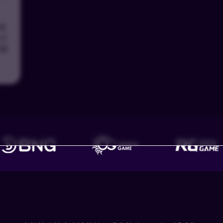
灣
付
選哪
TU娛樂城 了解更多