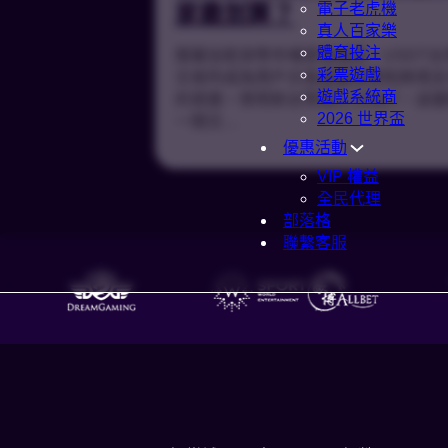
電子老虎機
家最划算？
真人百家樂
體育投注
隨著加密貨幣市場逐漸成熟，USDT台
彩票遊戲
交易所成為用戶交易虛擬貨幣和跨境支
遊戲系統商
的首選。想用新台幣買入 USDT，該
2026 世界盃
一間交…
優惠活動
VIP 權益
全民代理
部落格
聯繫客服