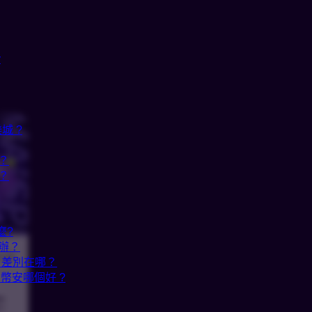
y
城 ?
？
？
麼?
辦？
21日
20 差別在哪？
、幣安哪個好 ?
一