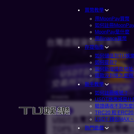
買幣教學
用MoonPay買幣
如何註冊MoonPa
MoonPay是什麼
用Binance買幣
台灣虛擬貨幣交易所
存提指南
如何儲值到TU娛樂
如何提款?
如何新增提款地址
提款沒到帳怎麼辦
新手教學
如何註冊帳號 ?
USDT娛樂城是什
驗證碼收不到怎麼
2026年4月
USDT
TRC20 和 ERC
USDT台灣交易所排名
USDT 錢包MAX
TOP5！USDT 換台幣哪
熱門遊戲