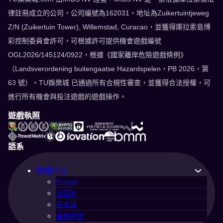
律註冊成立的公司，公司編號為162031，地址為Zuikertuintjeweg
Z/N (Zuikertuin Tower), Willemstad, Curacao，並獲得庫拉索島博
彩控制委員會許可，可根據許可提供機會遊戲編號
OGL2026/145124/0922，根據《國家離岸危險遊戲條例》
（Landsverordening buitengaatse Hazardspelen，PB 2026，第
63 號）。TU娛樂城 已通過所有合規性審查，並獲得合法授權，可
進行所有機會與投注遊戲的遊戲操作。
遊戲執照
語系
繁體中文
English
한국어
日本語
简体中文