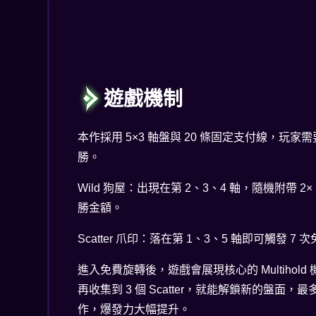
遊戲機制
本作採用 5×3 軸盤與 20 條固定支付線，玩
勝。
Wild 狗屋：出現在第 2、3、4 軸，隨機附帶 2
勝金額。
Scatter 爪印：落在第 1、3、5 軸即可觸發 7
進入免費旋轉後，遊戲會展現核心的 Multihol
再收集到 3 個 Scatter，就能解鎖新的盤面，
作，爆發力大幅提升。