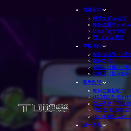
買幣教學
用MoonPay買幣
如何註冊MoonPa
MoonPay是什麼
用Binance買幣
存提指南
如何儲值到TU娛樂
如何提款?
如何新增提款地址
提款沒到帳怎麼辦
新手教學
如何註冊帳號 ?
USDT娛樂城是什
驗證碼收不到怎麼
TRC20 和 ERC
USDT 錢包MAX
熱門遊戲