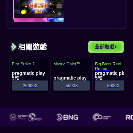
相關遊戲
全部遊戲
Fire Strike 2
Mystic Chief™
Big Bass Reel
Repeat
pragmatic play
pragmatic play
5軸
pragmatic play
5軸
25000X
5000X
5000X
TU娛樂城 了解更多