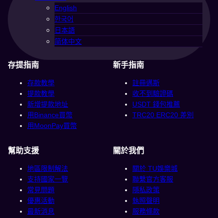
English
한국어
日本語
简体中文
存提指南
新手指南
存款教學
註冊邁斯
提款教學
收不到驗證碼
新增提款地址
USDT 錢包推薦
用Binance買幣
TRC20 ERC20 差別
用MoonPay買幣
幫助支援
關於我們
地區限制解法
關於 TU娛樂城
支持國家一覽
聯繫官方客服
常見問題
隱私政策
優惠活動
執照聲明
最新消息
服務條款