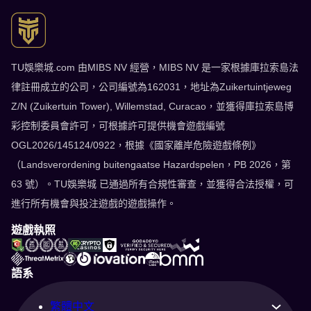
TU娛樂城.com 由MIBS NV 經營，MIBS NV 是一家根據庫拉索島法
律註冊成立的公司，公司編號為162031，地址為Zuikertuintjeweg
Z/N (Zuikertuin Tower), Willemstad, Curacao，並獲得庫拉索島博
彩控制委員會許可，可根據許可提供機會遊戲編號
OGL2026/145124/0922，根據《國家離岸危險遊戲條例》
（Landsverordening buitengaatse Hazardspelen，PB 2026，第
63 號）。TU娛樂城 已通過所有合規性審查，並獲得合法授權，可
進行所有機會與投注遊戲的遊戲操作。
遊戲執照
語系
繁體中文