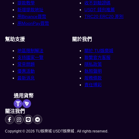
提款教學
收不到驗證碼
新增提款地址
USDT 錢包推薦
用Binance買幣
TRC20 ERC20 差別
用MoonPay買幣
幫助支援
關於我們
地區限制解法
關於 TU娛樂城
支持國家一覽
聯繫官方客服
常見問題
隱私政策
優惠活動
執照聲明
最新消息
服務條款
責任博彩
通用貨幣
關注我們
Copyright © 2026 TU娛樂城 USDT娛樂城 . All rights reserved.