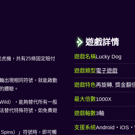
遊戲詳情
遊戲名稱
Lucky Dog
3老虎機，共有25條固定賠付
遊戲類型
電子遊戲
輪出現相同符號，就能啟動
遊戲特色
再旋轉, 獎金翻
的體驗。
最大倍數
1000X
ild），能夠替代所有一般
法替代特殊符號，如免費遊
遊戲軸數
3軸
支援系統
Android・iOS
Spins）」符號時，即可觸