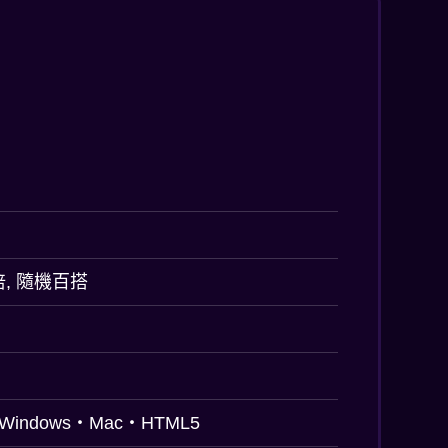
倍, 隨機百搭
・Windows・Mac・HTML5