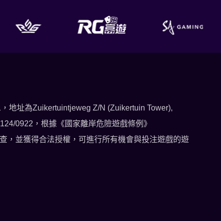
tuintjeweg Z/N (Zuikertuin Tower),
45124/0922，根據《國家離岸危險遊戲條例》
 已通過所有合規性審查，並獲得合法授權，可進行所有機會與投注遊戲的遊