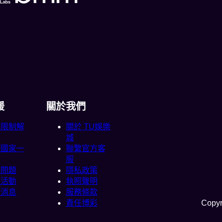
援
關於我們
區限制解
關於 TU娛樂
城
持國家一
聯繫官方客
服
見問題
隱私政策
惠活動
執照聲明
新消息
服務條款
責任博彩
Copyr