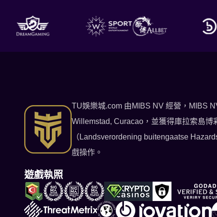
TU娛樂城.com 由MIBS NV 經營，MIBS N
Willemstad, Curacao，並獲得庫
（Landsverordening buitenga
戲操作。
遊戲執照