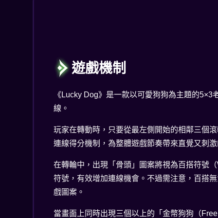
遊戲機制
《Lucky Dog》是一款以可愛狗狗為主題的5×
線。
玩家在轉動時，只要從最左側開始的相鄰三個滾
連線得分機制，為整體遊戲節奏帶來直覺又刺激
在轉輪中，出現「骨頭」圖案將視為百搭符號（W
符號，有效增加連線機會。不過需注意，百搭無
戲圖案。
當畫面上同時出現三個以上的「金幣狗狗（Free 