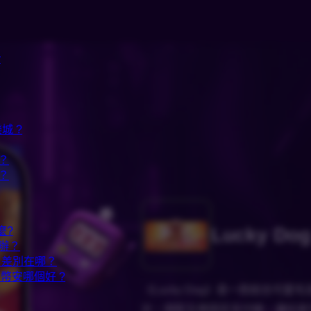
y
城 ?
？
？
Lucky Dog
麼?
辦？
20 差別在哪？
、幣安哪個好 ?
《Lucky Dog》是一款結合可
計，搭配五條固定支付線，讓玩家