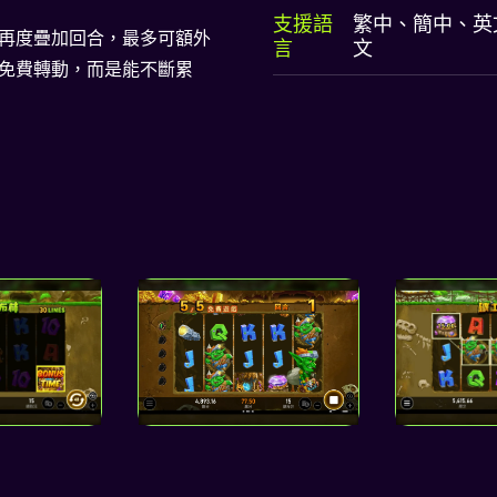
支援語
繁中、簡中、英
再度疊加回合，最多可額外
言
文
免費轉動，而是能不斷累