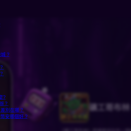
y
城 ?
？
？
麼?
辦？
礦工哥布林 Go
20 差別在哪？
、幣安哪個好 ?
《礦工哥布林》把場景設計在一個