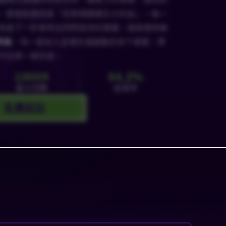
，整個氛圍就是「危險裡藏著巨大利益」。每一
知道下一秒會挖出閃閃發亮的寶藏，還是遇到暗
倍獎勵
，快一起加入這場充滿變數的地下尋寶，帶
不住想一探究竟。
1000X
94.2%
最大倍數
返還率
免費試玩