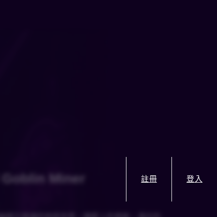
blin Miner
註冊
登入
幽暗又詭譎的地底世界，牆壁上的骨骸、滿坑的