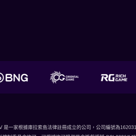
TU娛樂城 了解更多
V 是一家根據庫拉索島法律註冊成立的公司，公司編號為162031，地址為Zuiker