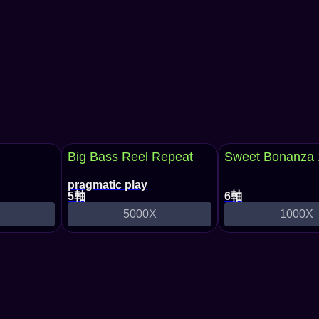
Big Bass Reel Repeat
Sweet Bonanza
pragmatic play
5軸
6軸
5000X
1000X