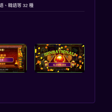
、韓語等 32 種