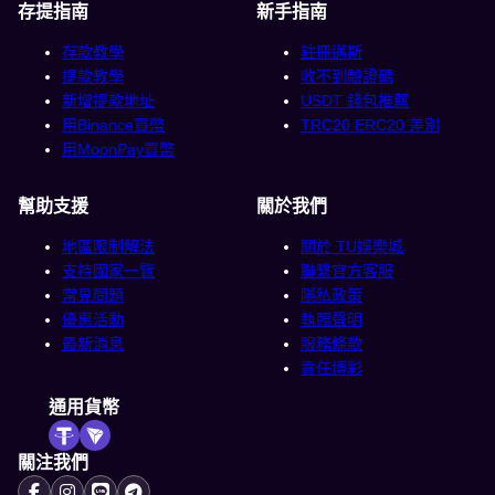
存提指南
新手指南
存款教學
註冊邁斯
提款教學
收不到驗證碼
新增提款地址
USDT 錢包推薦
用Binance買幣
TRC20 ERC20 差別
用MoonPay買幣
幫助支援
關於我們
地區限制解法
關於 TU娛樂城
支持國家一覽
聯繫官方客服
常見問題
隱私政策
優惠活動
執照聲明
最新消息
服務條款
責任博彩
通用貨幣
關注我們