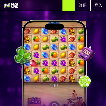
註冊
登入