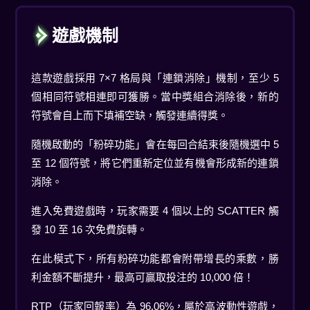
遊戲機制
這款遊戲採用 7×7 格局與「連鎖消除」機制，至少 5
個相同符號相連即可獲勝。當中獎組合消除後，新的
符號會自上而下填補空缺，觸發連續得獎。
隨機啟動的「粉碎功能」會在每回合結束後隨機選中 5
至 12 個符號，將它們重新定位並有機會形成新的連鎖
消除。
進入免費遊戲時，玩家需要 4 個以上的 SCATTER 觸
發 10 至 16 次免費旋轉。
在此模式下，所有粉碎功能都會附帶增長的乘數，勝
利金額不斷提升，最高可贏取投注的 10,000 倍！
RTP（玩家回報率）為 96.06%，屬於高波動性遊戲，