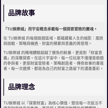
品牌故事
「TU娛樂城」用宇宙概念承載每一個探索冒險的靈魂。
在 TU娛樂城 的每個遊戲區域，都蘊藏著人生的縮影：風險
與挑戰、策略與機遇、財富的積累與意義的再發現。
TU娛樂城 的賭場體驗超越了勝負的較量，更是對「財富意
義」的深層探索。在這片宇宙中，每一位玩家不僅僅是遊戲
的參與者，更是財富冒險者、策略創造者、傳奇故事的書寫
者。每一次選擇，都是為自己的財富之路留下的濃墨重彩。
品牌理念
TU娛樂城 以「探索財富」為核心價值，堅信每一次投注不