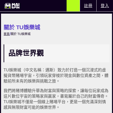
註冊
登入
關於 TU娛樂城
/
首頁
關於 TU娛樂城
品牌世界觀
TU娛樂城（中文名稱：邁斯）致力於打造一個沉浸式的虛
擬貨幣賭場宇宙，引領玩家穿梭於現金與數位資產之間，體
驗前所未有的娛樂與挑戰之旅。
我們將賭博體驗升華為財富與策略的探索，讓每位玩家成為
這片數位宇宙的策略家與贏家，書寫屬於自己的財富傳奇。
TU娛樂城不僅是一個線上賭場平台，更是一個充滿深刻情
感與無限財富可能的娛樂世界。