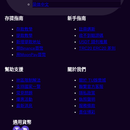
简体中文
存提指南
新手指南
存款教學
註冊邁斯
提款教學
收不到驗證碼
新增提款地址
USDT 錢包推薦
用Binance買幣
TRC20 ERC20 差別
用MoonPay買幣
幫助支援
關於我們
地區限制解法
關於 TU娛樂城
支持國家一覽
聯繫官方客服
常見問題
隱私政策
優惠活動
執照聲明
最新消息
服務條款
責任博彩
通用貨幣