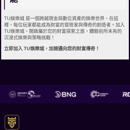
TU娛樂城 是一個跨越現金與數位資產的娛樂世界，在這
裡，每位玩家都能成為財富的冒險家與傳奇的創造者。加入
TU娛樂城，開啟屬於您的財富探索之旅，體驗前所未有的
沉浸式娛樂與策略挑戰！
立即加入 TU娛樂城，加速邁向您的財富傳奇！
TU娛樂城 了解更多