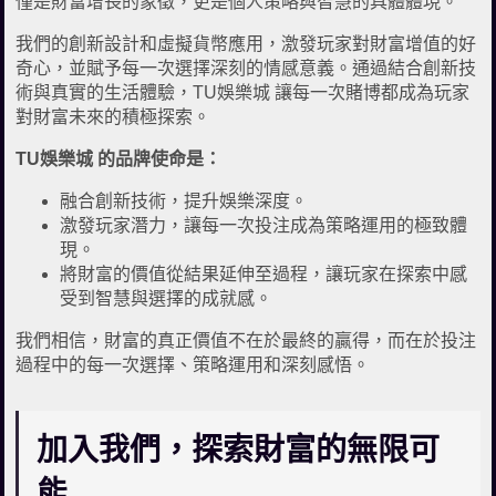
僅是財富增長的象徵，更是個人策略與智慧的具體體現。
我們的創新設計和虛擬貨幣應用，激發玩家對財富增值的好
奇心，並賦予每一次選擇深刻的情感意義。通過結合創新技
術與真實的生活體驗，TU娛樂城 讓每一次賭博都成為玩家
對財富未來的積極探索。
TU娛樂城 的品牌使命是：
融合創新技術，提升娛樂深度。
激發玩家潛力，讓每一次投注成為策略運用的極致體
現。
將財富的價值從結果延伸至過程，讓玩家在探索中感
受到智慧與選擇的成就感。
我們相信，財富的真正價值不在於最終的贏得，而在於投注
過程中的每一次選擇、策略運用和深刻感悟。
加入我們，探索財富的無限可
能