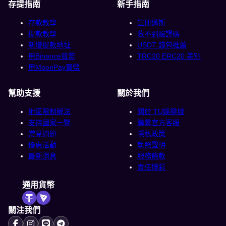
存提指南
新手指南
存款教學
註冊邁斯
提款教學
收不到驗證碼
新增提款地址
USDT 錢包推薦
用Binance買幣
TRC20 ERC20 差別
用MoonPay買幣
幫助支援
關於我們
地區限制解法
關於 TU娛樂城
支持國家一覽
聯繫官方客服
常見問題
隱私政策
優惠活動
執照聲明
最新消息
服務條款
責任博彩
通用貨幣
關注我們