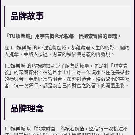
品牌故事
「TU娛樂城」用宇宙概念承載每一個探索冒險的靈魂。
在 TU娛樂城 的每個遊戲區域，都蘊藏著人生的縮影：風險
與挑戰、策略與機遇、財富的積累與意義的再發現。
TU娛樂城 的賭場體驗超越了勝負的較量，更是對「財富意
義」的深層探索。在這片宇宙中，每一位玩家不僅僅是遊戲
的參與者，更是財富冒險者、策略創造者、傳奇故事的書寫
者。每一次選擇，都是為自己的財富之路留下的濃墨重彩。
品牌理念
TU娛樂城 以「探索財富」為核心價值，堅信每一次投注不