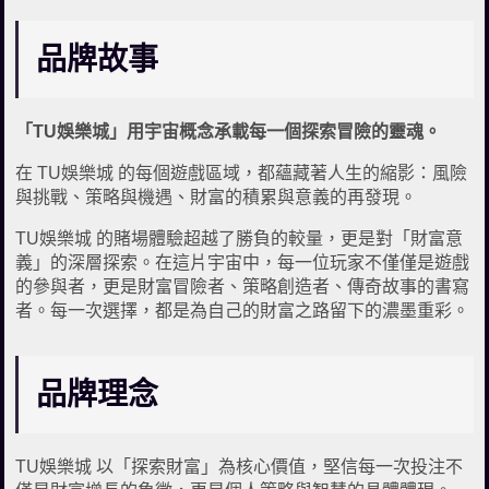
品牌故事
「TU娛樂城」用宇宙概念承載每一個探索冒險的靈魂。
在 TU娛樂城 的每個遊戲區域，都蘊藏著人生的縮影：風險
與挑戰、策略與機遇、財富的積累與意義的再發現。
TU娛樂城 的賭場體驗超越了勝負的較量，更是對「財富意
義」的深層探索。在這片宇宙中，每一位玩家不僅僅是遊戲
的參與者，更是財富冒險者、策略創造者、傳奇故事的書寫
者。每一次選擇，都是為自己的財富之路留下的濃墨重彩。
品牌理念
TU娛樂城 以「探索財富」為核心價值，堅信每一次投注不