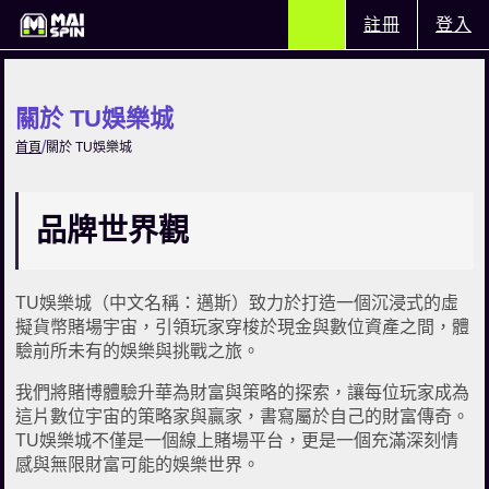
註冊
登入
關於 TU娛樂城
/
首頁
關於 TU娛樂城
品牌世界觀
TU娛樂城（中文名稱：邁斯）致力於打造一個沉浸式的虛
擬貨幣賭場宇宙，引領玩家穿梭於現金與數位資產之間，體
驗前所未有的娛樂與挑戰之旅。
我們將賭博體驗升華為財富與策略的探索，讓每位玩家成為
這片數位宇宙的策略家與贏家，書寫屬於自己的財富傳奇。
TU娛樂城不僅是一個線上賭場平台，更是一個充滿深刻情
感與無限財富可能的娛樂世界。