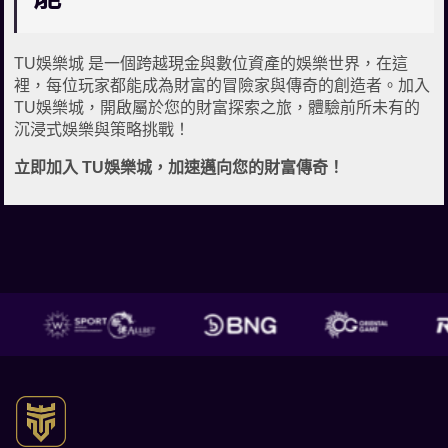
TU娛樂城 是一個跨越現金與數位資產的娛樂世界，在這
裡，每位玩家都能成為財富的冒險家與傳奇的創造者。加入
TU娛樂城，開啟屬於您的財富探索之旅，體驗前所未有的
沉浸式娛樂與策略挑戰！
立即加入 TU娛樂城，加速邁向您的財富傳奇！
TU娛樂城 了解更多