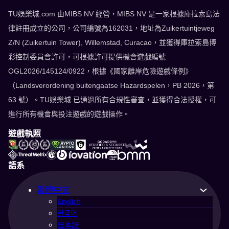
TU娛樂城.com 由MIBS NV 經營，MIBS NV 是一家根據庫拉索島法
律註冊成立的公司，公司編號為162031，地址為Zuikertuintjeweg
Z/N (Zuikertuin Tower), Willemstad, Curacao，並獲得庫拉索島博
彩控制委員會許可，可根據許可提供機會遊戲編號
OGL2026/145124/0922，根據《國家離岸危險遊戲條例》
（Landsverordening buitengaatse Hazardspelen，PB 2026，第
63 號）。TU娛樂城 已通過所有合規性審查，並獲得合法授權，可
進行所有機會與投注遊戲的遊戲操作。
遊戲執照
語系
繁體中文
English
한국어
日本語