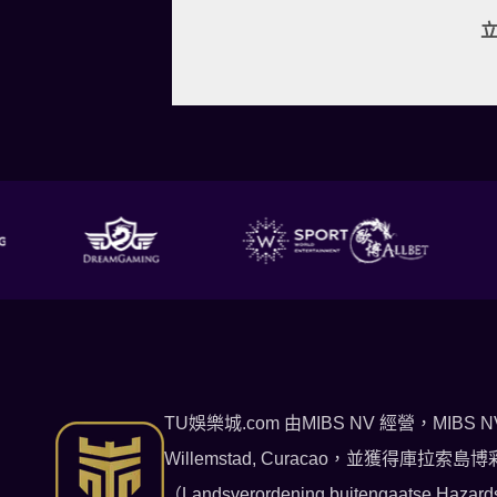
TU娛樂城.com 由MIBS NV 經營，MIBS N
Willemstad, Curacao，並獲得庫
（Landsverordening buitenga