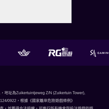
tuintjeweg Z/N (Zuikertuin Tower),
45124/0922，根據《國家離岸危險遊戲條例》
 已通過所有合規性審查，並獲得合法授權，可進行所有機會與投注遊戲的遊