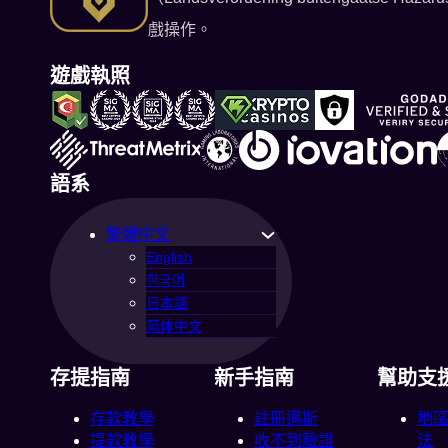
戲操作。
遊戲執照
語系
繁體中文
English
한국어
日本語
简体中文
存提指南
新手指南
幫助支
存款教學
註冊邁斯
地
提款教學
收不到驗證
法