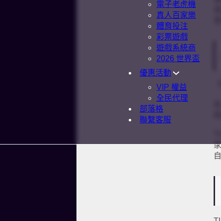
電子老虎機
真人百家樂
體育投注
彩票遊戲
遊戲系統商
2026 世界盃
優惠活動
VIP 權益
全民代理
部落格
聯繫客服