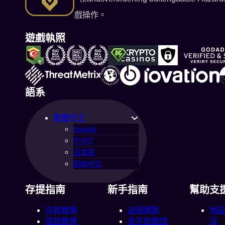
戲操作。
遊戲執照
語系
繁體中文
English
한국어
日本語
简体中文
存提指南
新手指南
幫助支
存款教學
註冊邁斯
地
提款教學
收不到驗證
法