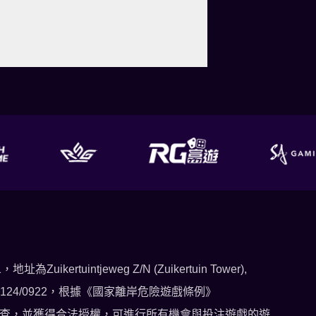
tuintjeweg Z/N (Zuikertuin Tower),
45124/0922，根據《國家離岸危險遊戲條例》
 已通過所有合規性審查，並獲得合法授權，可進行所有機會與投注遊戲的遊