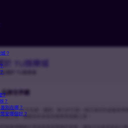
y
城 ?
關於 TU娛樂城
？
？
首頁
/
關於 TU娛樂城
品牌世界觀
麼?
辦？
20 差別在哪？
TU娛樂城（中文名稱：邁斯）致力於打造一個沉浸式的虛擬貨幣
、幣安哪個好 ?
位資產之間，體驗前所未有的娛樂與挑戰之旅。
我們將賭博體驗升華為財富與策略的探索，讓每位玩家成為這片