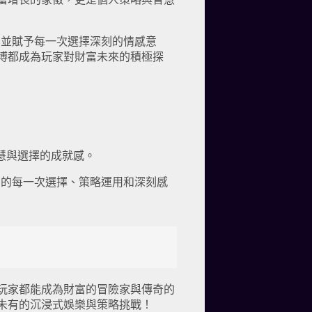
，並賦予每一次選擇深刻的情感意
賭博都成為玩家對財富未來的積極探
慧與選擇的成就感。
中的每一次選擇、策略運用和深刻感
位玩家都能成為財富的冒險家與傳奇的
所未有的沉浸式娛樂與策略挑戰！