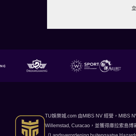
TU娛樂城.com 由MIBS NV 經營，MIBS N
Willemstad, Curacao，並獲得庫
（Landsverordening buitenga