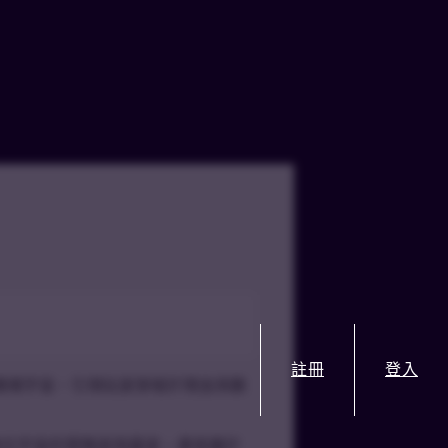
註冊
登入
賭場宇宙，引領玩家穿梭於現金與數
數位宇宙的策略家與贏家，書寫屬於