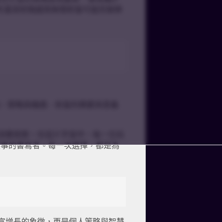
充滿深刻情感與無限財富可能的娛樂
戰、策略與機遇、財富的積累與意義
的深層探索。在這片宇宙中，每一位玩
故事的書寫者。每一次選擇，都是為
財富增長的象徵，更是個人策略與智慧