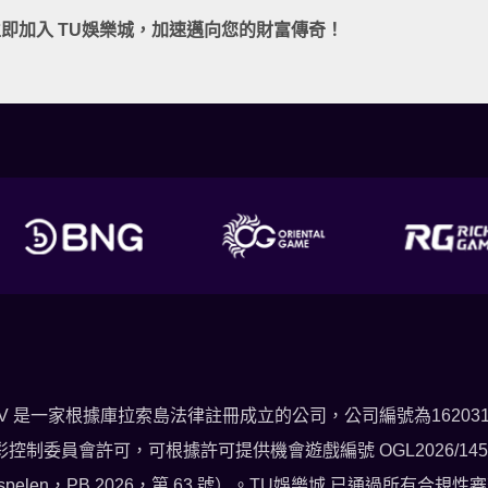
立即加入 TU娛樂城，加速邁向您的財富傳奇！
TU娛樂城 了解更多
V 是一家根據庫拉索島法律註冊成立的公司，公司編號為162031，地址為Zuiker
拉索島博彩控制委員會許可，可根據許可提供機會遊戲編號 OGL2026/1
atse Hazardspelen，PB 2026，第 63 號）。TU娛樂城