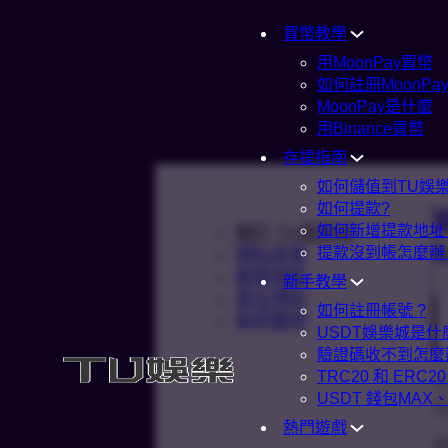
買幣教學
用MoonPay買幣
如何註冊MoonPa
MoonPay是什麼
用Binance買幣
存提指南
如何儲值到TU娛樂
如何提款?
如何新增提款地址
關於 TU娛樂城
提款沒到帳怎麼辦
隱私政策
服務條款
新手教學
責任博彩
如何註冊帳號 ?
執照聲明
USDT娛樂城是什
驗證碼收不到怎麼
TRC20 和 ERC
USDT 錢包MAX
熱門遊戲