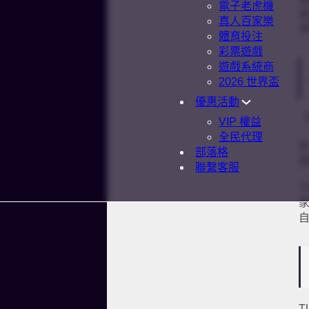
電子老虎機
真人百家樂
體育投注
彩票遊戲
遊戲系統商
2026 世界盃
優惠活動
VIP 權益
全民代理
部落格
聯繫客服