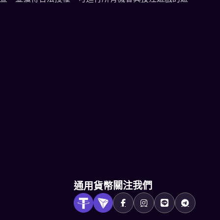
關注我們
通用貨幣