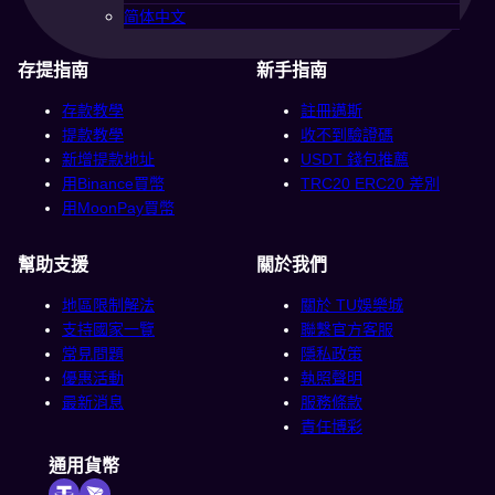
简体中文
存提指南
新手指南
存款教學
註冊邁斯
提款教學
收不到驗證碼
新增提款地址
USDT 錢包推薦
用Binance買幣
TRC20 ERC20 差別
用MoonPay買幣
幫助支援
關於我們
地區限制解法
關於 TU娛樂城
支持國家一覽
聯繫官方客服
常見問題
隱私政策
優惠活動
執照聲明
最新消息
服務條款
責任博彩
通用貨幣