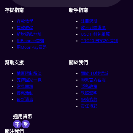
存提指南
新手指南
存款教學
註冊邁斯
提款教學
收不到驗證碼
新增提款地址
USDT 錢包推薦
用Binance買幣
TRC20 ERC20 差別
用MoonPay買幣
幫助支援
關於我們
地區限制解法
關於 TU娛樂城
支持國家一覽
聯繫官方客服
常見問題
隱私政策
優惠活動
執照聲明
最新消息
服務條款
責任博彩
通用貨幣
關注我們