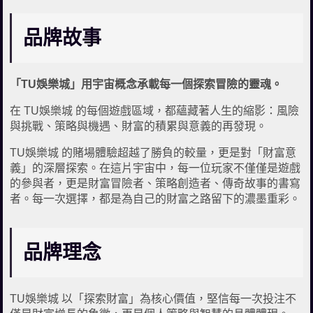
品牌故事
「TU娛樂城」用宇宙概念承載每一個探索冒險的靈魂。
在 TU娛樂城 的每個遊戲區域，都蘊藏著人生的縮影：風險
與挑戰、策略與機遇、財富的積累與意義的再發現。
TU娛樂城 的賭場體驗超越了勝負的較量，更是對「財富意
義」的深層探索。在這片宇宙中，每一位玩家不僅僅是遊戲
的參與者，更是財富冒險者、策略創造者、傳奇故事的書寫
者。每一次選擇，都是為自己的財富之路留下的濃墨重彩。
品牌理念
TU娛樂城 以「探索財富」為核心價值，堅信每一次投注不