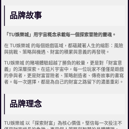
品牌故事
「TU娛樂城」用宇宙概念承載每一個探索冒險的靈魂。
在 TU娛樂城 的每個遊戲區域，都蘊藏著人生的縮影：風險
與挑戰、策略與機遇、財富的積累與意義的再發現。
TU娛樂城 的賭場體驗超越了勝負的較量，更是對「財富意
義」的深層探索。在這片宇宙中，每一位玩家不僅僅是遊戲
的參與者，更是財富冒險者、策略創造者、傳奇故事的書寫
者。每一次選擇，都是為自己的財富之路留下的濃墨重彩。
品牌理念
TU娛樂城 以「探索財富」為核心價值，堅信每一次投注不