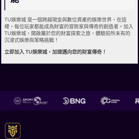
TU娛樂城 是一個跨越現金與數位資產的娛樂世界，在這
裡，每位玩家都能成為財富的冒險家與傳奇的創造者。加入
TU娛樂城，開啟屬於您的財富探索之旅，體驗前所未有的
沉浸式娛樂與策略挑戰！
立即加入 TU娛樂城，加速邁向您的財富傳奇！
TU娛樂城 了解更多