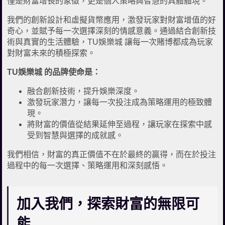
僅是財富增長的象徵，更是個人策略與智慧的具體體現。
我們的創新設計和虛擬貨幣應用，激發玩家對財富增值的好
奇心，並賦予每一次選擇深刻的情感意義。通過結合創新技
術與真實的生活體驗，TU娛樂城 讓每一次賭博都成為玩家
對財富未來的積極探索。
TU娛樂城 的品牌使命是：
融合創新技術，提升娛樂深度。
激發玩家潛力，讓每一次投注成為策略運用的極致體
現。
將財富的價值從結果延伸至過程，讓玩家在探索中感
受到智慧與選擇的成就感。
我們相信，財富的真正價值不在於最終的贏得，而在於投注
過程中的每一次選擇、策略運用和深刻感悟。
加入我們，探索財富的無限可
能