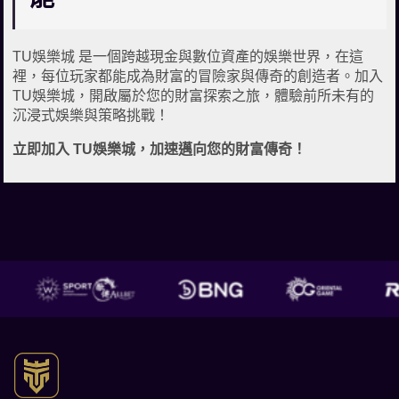
TU娛樂城 是一個跨越現金與數位資產的娛樂世界，在這
裡，每位玩家都能成為財富的冒險家與傳奇的創造者。加入
TU娛樂城，開啟屬於您的財富探索之旅，體驗前所未有的
沉浸式娛樂與策略挑戰！
立即加入 TU娛樂城，加速邁向您的財富傳奇！
TU娛樂城 了解更多