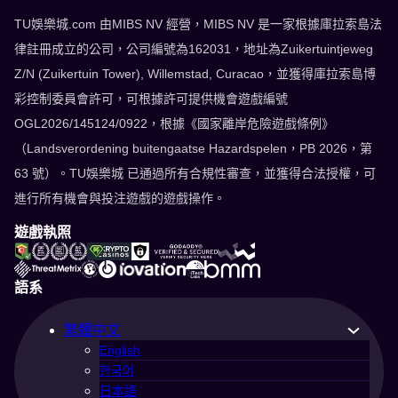
TU娛樂城.com 由MIBS NV 經營，MIBS NV 是一家根據庫拉索島法
律註冊成立的公司，公司編號為162031，地址為Zuikertuintjeweg
Z/N (Zuikertuin Tower), Willemstad, Curacao，並獲得庫拉索島博
彩控制委員會許可，可根據許可提供機會遊戲編號
OGL2026/145124/0922，根據《國家離岸危險遊戲條例》
（Landsverordening buitengaatse Hazardspelen，PB 2026，第
63 號）。TU娛樂城 已通過所有合規性審查，並獲得合法授權，可
進行所有機會與投注遊戲的遊戲操作。
遊戲執照
語系
繁體中文
English
한국어
日本語