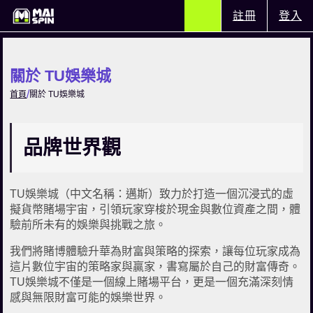
註冊
登入
關於 TU娛樂城
/
首頁
關於 TU娛樂城
品牌世界觀
TU娛樂城（中文名稱：邁斯）致力於打造一個沉浸式的虛
擬貨幣賭場宇宙，引領玩家穿梭於現金與數位資產之間，體
驗前所未有的娛樂與挑戰之旅。
我們將賭博體驗升華為財富與策略的探索，讓每位玩家成為
這片數位宇宙的策略家與贏家，書寫屬於自己的財富傳奇。
TU娛樂城不僅是一個線上賭場平台，更是一個充滿深刻情
感與無限財富可能的娛樂世界。