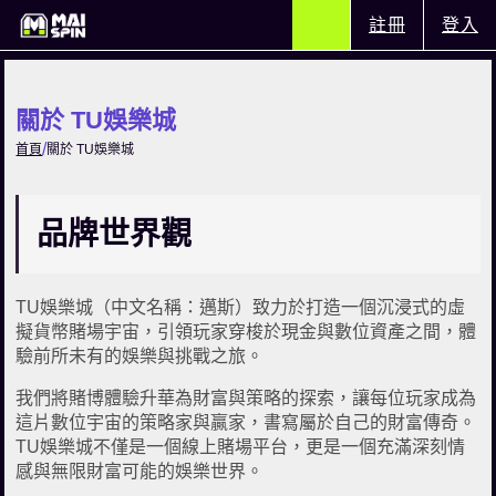
註冊
登入
關於 TU娛樂城
/
首頁
關於 TU娛樂城
品牌世界觀
TU娛樂城（中文名稱：邁斯）致力於打造一個沉浸式的虛
擬貨幣賭場宇宙，引領玩家穿梭於現金與數位資產之間，體
驗前所未有的娛樂與挑戰之旅。
我們將賭博體驗升華為財富與策略的探索，讓每位玩家成為
這片數位宇宙的策略家與贏家，書寫屬於自己的財富傳奇。
TU娛樂城不僅是一個線上賭場平台，更是一個充滿深刻情
感與無限財富可能的娛樂世界。