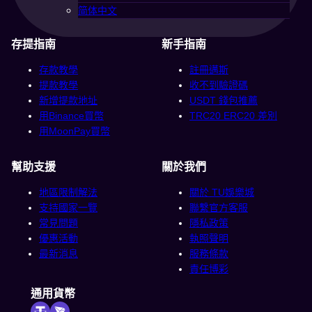
简体中文
存提指南
新手指南
存款教學
註冊邁斯
提款教學
收不到驗證碼
新增提款地址
USDT 錢包推薦
用Binance買幣
TRC20 ERC20 差別
用MoonPay買幣
幫助支援
關於我們
地區限制解法
關於 TU娛樂城
支持國家一覽
聯繫官方客服
常見問題
隱私政策
優惠活動
執照聲明
最新消息
服務條款
責任博彩
通用貨幣