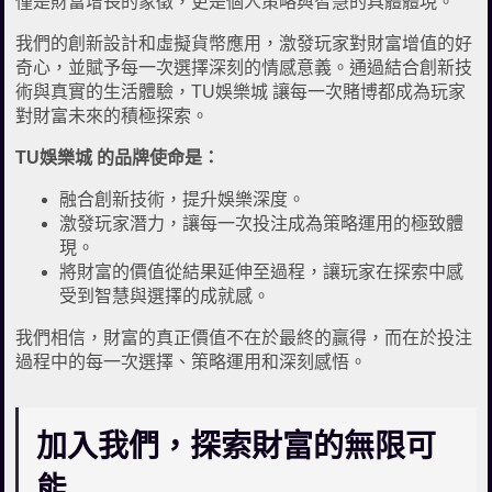
僅是財富增長的象徵，更是個人策略與智慧的具體體現。
我們的創新設計和虛擬貨幣應用，激發玩家對財富增值的好
奇心，並賦予每一次選擇深刻的情感意義。通過結合創新技
術與真實的生活體驗，TU娛樂城 讓每一次賭博都成為玩家
對財富未來的積極探索。
TU娛樂城 的品牌使命是：
融合創新技術，提升娛樂深度。
激發玩家潛力，讓每一次投注成為策略運用的極致體
現。
將財富的價值從結果延伸至過程，讓玩家在探索中感
受到智慧與選擇的成就感。
我們相信，財富的真正價值不在於最終的贏得，而在於投注
過程中的每一次選擇、策略運用和深刻感悟。
加入我們，探索財富的無限可
能