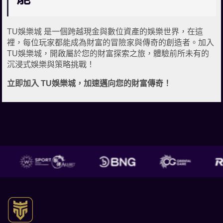
TU娛樂城 是一個跨越現金與數位資產的娛樂世界，在這
裡，每位玩家都能成為財富的冒險家與傳奇的創造者。加入
TU娛樂城，開啟屬於您的財富探索之旅，體驗前所未有的
沉浸式娛樂與策略挑戰！
立即加入 TU娛樂城，加速邁向您的財富傳奇！
TU娛樂城 了解更多