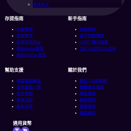
简体中文
存提指南
新手指南
存款教學
註冊邁斯
提款教學
收不到驗證碼
新增提款地址
USDT 錢包推薦
用Binance買幣
TRC20 ERC20 差別
用MoonPay買幣
幫助支援
關於我們
地區限制解法
關於 TU娛樂城
支持國家一覽
聯繫官方客服
常見問題
隱私政策
優惠活動
執照聲明
最新消息
服務條款
責任博彩
通用貨幣