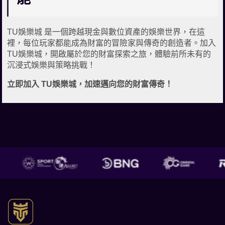
TU娛樂城 是一個跨越現金與數位資產的娛樂世界，在這
裡，每位玩家都能成為財富的冒險家與傳奇的創造者。加入
TU娛樂城，開啟屬於您的財富探索之旅，體驗前所未有的
沉浸式娛樂與策略挑戰！
立即加入 TU娛樂城，加速邁向您的財富傳奇！
TU娛樂城 了解更多