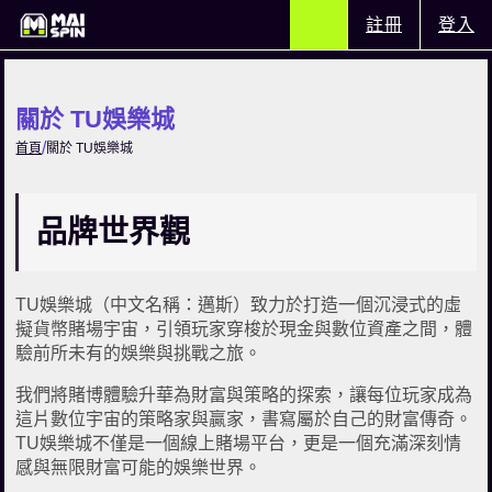
註冊
登入
關於 TU娛樂城
/
首頁
關於 TU娛樂城
品牌世界觀
TU娛樂城（中文名稱：邁斯）致力於打造一個沉浸式的虛
擬貨幣賭場宇宙，引領玩家穿梭於現金與數位資產之間，體
驗前所未有的娛樂與挑戰之旅。
我們將賭博體驗升華為財富與策略的探索，讓每位玩家成為
這片數位宇宙的策略家與贏家，書寫屬於自己的財富傳奇。
TU娛樂城不僅是一個線上賭場平台，更是一個充滿深刻情
感與無限財富可能的娛樂世界。