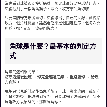
當你看到球被踢到接近底線，防守球員趕緊把球鏟出去，
然後裁判手一指角落旗子，恭喜，攻方拿到角球啦！
只要是防守方最後碰球，然後球出了自己的底線，就會給
攻方一個角球機會。雖然看起來是個固定程序，但每次開
角球，都可能是一波破門機會。
角球是什麼？最基本的判定方
式
角球的邏輯很簡單：
防守方最後碰球 → 球完全越過底線 → 但沒進球 → 給攻
方角球。
現場最常見的就是後衛急著解圍，球一腳出底線；或是守
門員撲救後，把球拍到界外。只要球完全越過底線，又不
是進攻方最後碰的，那就是角球。