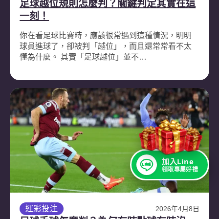
足球越位規則怎麼判？關鍵判定其實在這
一刻！
你在看足球比賽時，應該很常遇到這種情況，明明
球員進球了，卻被判「越位」，而且還常常看不太
懂為什麼。 其實「足球越位」並不…
加入Line
領取專屬好禮
運彩投注
2026年4月8日