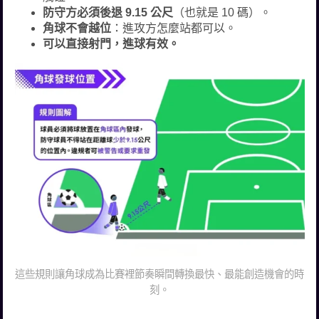
防守方必須後退 9.15 公尺
（也就是 10 碼）。
角球不會越位
：進攻方怎麼站都可以。
可以直接射門，進球有效。
這些規則讓角球成為比賽裡節奏瞬間轉換最快、最能創造機會的時
刻。