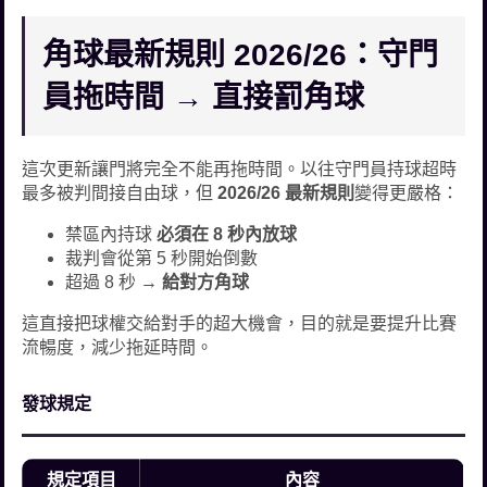
角球最新規則 2026/26：守門
員拖時間 → 直接罰角球
這次更新讓門將完全不能再拖時間。以往守門員持球超時
最多被判間接自由球，但
2026/26 最新規則
變得更嚴格：
禁區內持球
必須在 8 秒內放球
裁判會從第 5 秒開始倒數
超過 8 秒 →
給對方角球
這直接把球權交給對手的超大機會，目的就是要提升比賽
流暢度，減少拖延時間。
發球規定
規定項目
內容