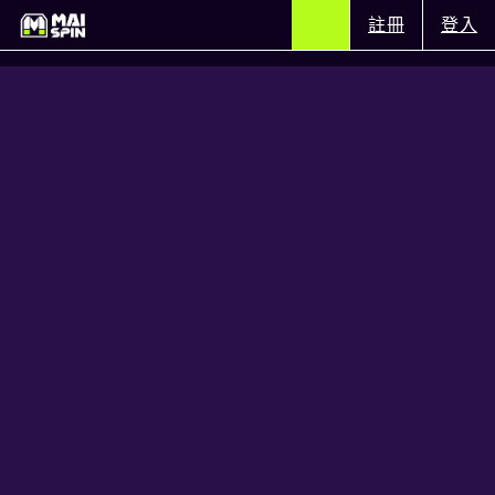
註冊
登入