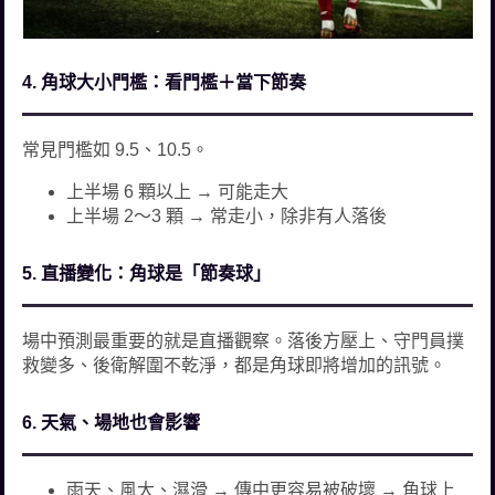
4. 角球大小門檻：看門檻＋當下節奏
常見門檻如 9.5、10.5。
上半場 6 顆以上 → 可能走大
上半場 2～3 顆 → 常走小，除非有人落後
5. 直播變化：角球是「節奏球」
場中預測最重要的就是直播觀察。落後方壓上、守門員撲
救變多、後衛解圍不乾淨，都是角球即將增加的訊號。
6. 天氣、場地也會影響
雨天、風大、濕滑 → 傳中更容易被破壞 → 角球上