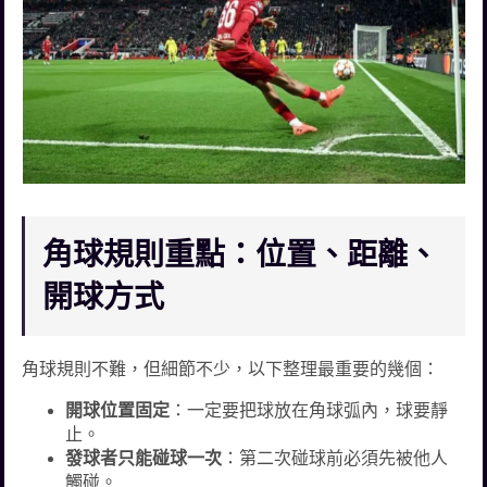
角球規則重點：位置、距離、
開球方式
角球規則不難，但細節不少，以下整理最重要的幾個：
開球位置固定
：一定要把球放在角球弧內，球要靜
止。
發球者只能碰球一次
：第二次碰球前必須先被他人
觸碰。