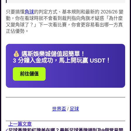
只要搞懂
角球
的判定方式、基本規則和最新的 2026/26 變
動，你在看球時就不會看到裁判指向角旗才疑惑「為什麼
又變角球了？」下一次看比賽，你會更容易看出哪一方真
正佔優勢。
邁斯娛樂城儲值超簡單！
3 分鐘入金成功，馬上開玩贏 USDT！
前往儲值
世界盃
 / 
足球
上一篇文章
足球黃牌和紅牌差在哪？最新足球黃牌規則及9個常見問