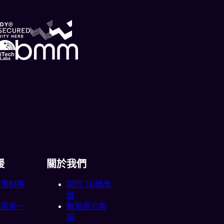
援
關於我們
區限制解
關於 TU娛樂
城
持國家一
聯繫官方客
服