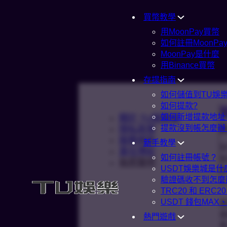
買幣教學
用MoonPay買幣
如何註冊MoonPa
MoonPay是什麼
用Binance買幣
存提指南
如何儲值到TU娛樂
如何提款?
如何新增提款地址
關於 TU娛樂城
提款沒到帳怎麼辦
隱私政策
服務條款
新手教學
責任博彩
如何註冊帳號 ?
執照聲明
USDT娛樂城是什
驗證碼收不到怎麼
TRC20 和 ERC
USDT 錢包MAX
熱門遊戲