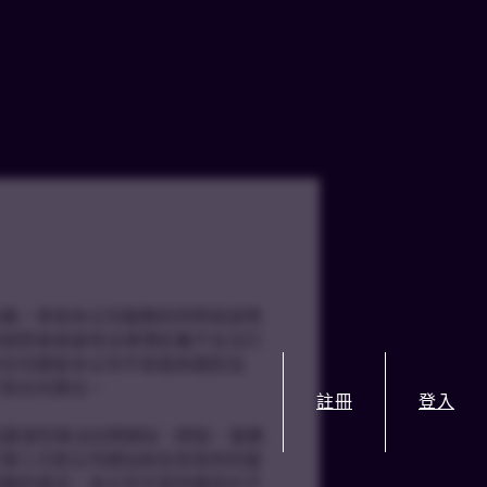
承擔。參與本公司服務的同時就說明
果按照會員當地法律博彩屬不合法行
的任何國家本公司不提倡其國民加
不負任何責任。
註冊
登入
因素使您無法訪問網站（例如，服務
於第三方對公司網站和信息提供的服
服務的情況，本公司不提供擔保也不