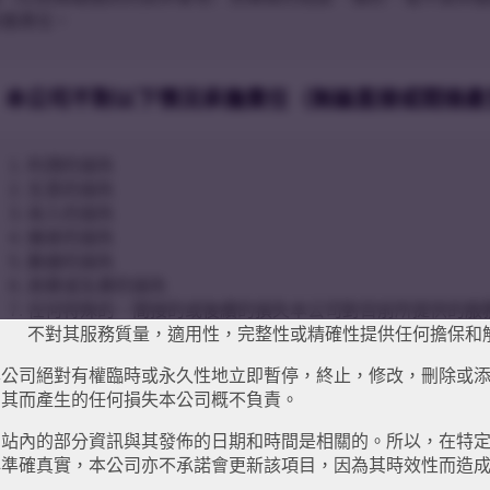
承擔責任。
本公司不對以下情況承擔責任（無論直接或間接產
利潤的損失
生意的損失
收入的損失
機會的損失
數據的損失
商譽或名譽的損失
任何特殊的、間接的或後續的損失本公司對目前所提供的服
不對其服務質量，適用性，完整性或精確性提供任何擔保和
本公司絕對有權臨時或永久性地立即暫停，終止，修改，刪除或
因其而產生的任何損失本公司概不負責。
網站內的部分資訊與其發佈的日期和時間是相關的。所以，在特
再準確真實，本公司亦不承諾會更新該項目，因為其時效性而造