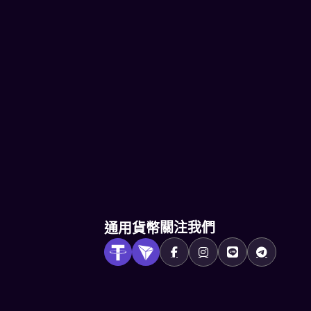
關注我們
通用貨幣