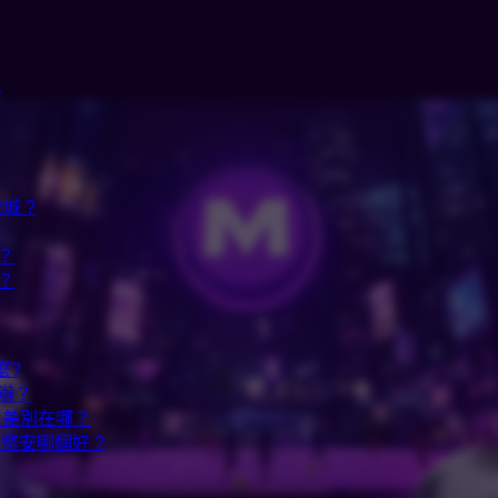
y
城 ?
？
？
麼?
辦？
20 差別在哪？
、幣安哪個好 ?