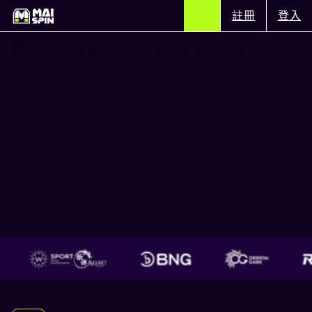
註冊
登入
搜尋結果： {search_term_string}
什麼都沒找到。
TU娛樂城 了解更多