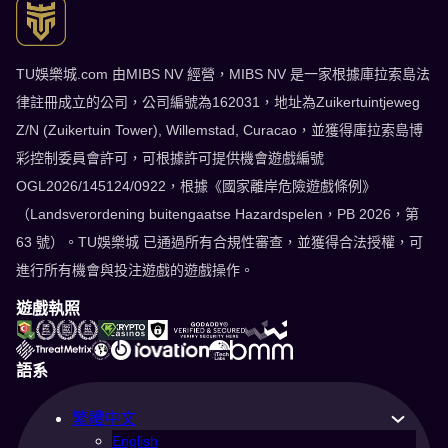
TU娛樂城.com 由MIBS NV 經營，MIBS NV 是一家根據庫拉索島法
律註冊成立的公司，公司編號為162031，地址為Zuikertuintjeweg
Z/N (Zuikertuin Tower), Willemstad, Curacao，並獲得庫拉索島博
彩控制委員會許可，可根據許可提供機會遊戲編號
OGL2026/145124/0922，根據《國家離岸危險遊戲條例》
（Landsverordening buitengaatse Hazardspelen，PB 2026，第
63 號）。TU娛樂城 已通過所有合規性審查，並獲得合法授權，可
進行所有機會與投注遊戲的遊戲操作。
遊戲執照
語系
繁體中文
English